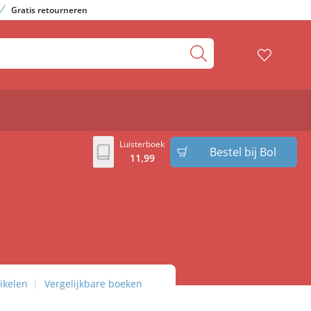
Gratis retourneren
Luisterboek
Bestel bij Bol
11
,
99
ikelen
Vergelijkbare boeken