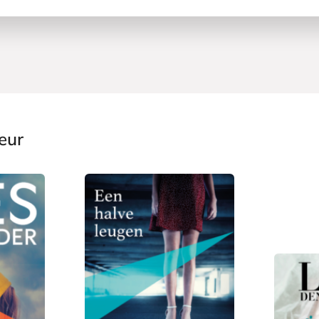
eur
P
L