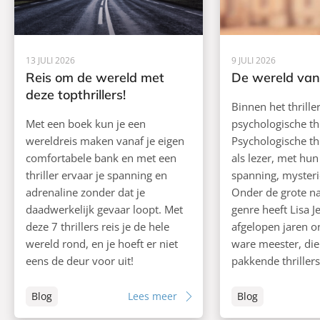
13 JULI 2026
9 JULI 2026
Reis om de wereld met
De wereld van 
deze topthrillers!
Binnen het thrille
Met een boek kun je een
psychologische thr
wereldreis maken vanaf je eigen
Psychologische thr
comfortabele bank en met een
als lezer, met hu
thriller ervaar je spanning en
spanning, mysterie
adrenaline zonder dat je
Onder de grote n
daadwerkelijk gevaar loopt. Met
genre heeft Lisa J
deze 7 thrillers reis je de hele
afgelopen jaren o
wereld rond, en je hoeft er niet
ware meester, di
eens de deur voor uit!
pakkende thrillers 
Blog
Lees meer
Blog