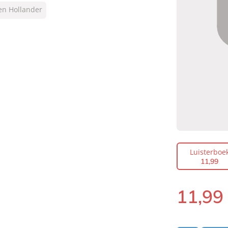
en Hollander
Luisterboe
11
,
99
11
,
99
Luisterboek: