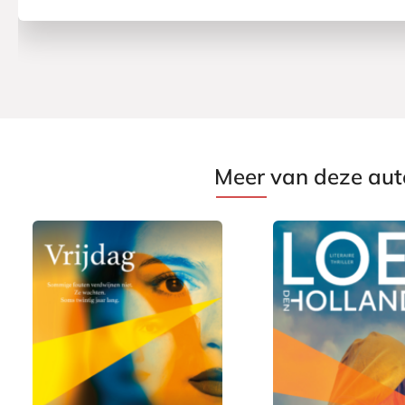
Meer van deze aut
P
P