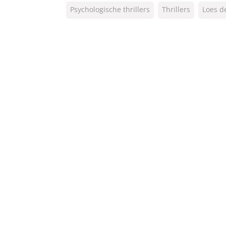
Psychologische thrillers
Thrillers
Loes d
NUR:
332
Type:
Luisterboek
Auteur(s):
Loes den Hollander
Voorlezer:
Jolanda van den Berg
Prijs:
11
,
99
Duur:
7 uur en 12 minuten
Uitgever:
AW Bruna
Verschijningsdatum:
25-03-2020