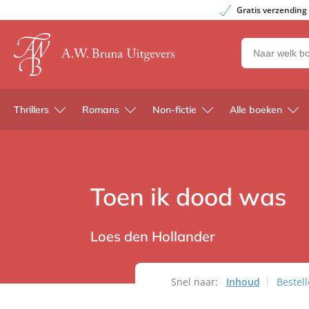
Gratis verzending
Zoeken
naar
boeken,
auteurs
Thrillers
Romans
Non-fictie
Alle boeken
en
uitgevers
Toen ik dood was
Loes den Hollander
Snel naar:
Inhoud
Bestel