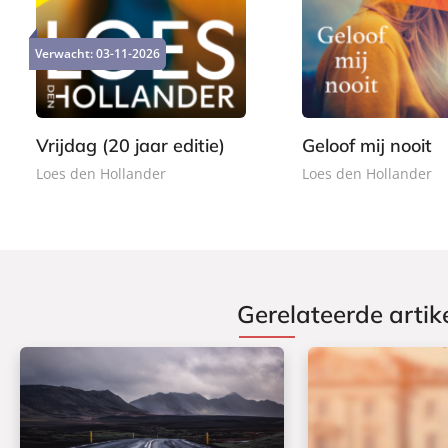
2
1
a
a
0
5
p
p
,
,
Verwacht:
03-11-2026
e
e
0
0
r
r
0
0
b
b
a
a
Vrijdag (20 jaar editie)
Geloof mij nooit
c
c
Loes den Hollander
Loes den Hollander
k
k
Gerelateerde artik