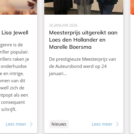
26 JANUARI 2026
Lisa Jewell
Meesterprijs uitgereikt aan
Loes den Hollander en
rgenre is de
Marelle Boersma
iller populair.
illers raken je
De prestigieuze Meesterprijs van
n onderhuidse
de Auteursbond werd op 24
 en intrige.
januari…
amen van dit
ewell zich de
ntpopt als een
e consequent
schrijft.
Lees meer
Nieuws
Lees meer