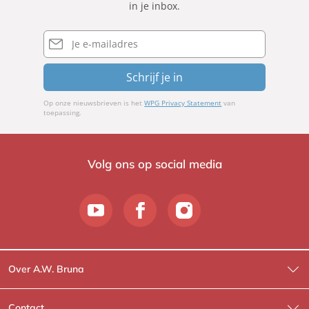
in je inbox.
E-
mailadres
Schrijf je in
Op onze nieuwsbrieven is het
WPG Privacy Statement
van
toepassing.
Volg ons op social media
Over A.W. Bruna
Wat wij doen
Contact