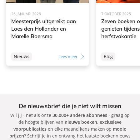
l
l
l
a
a
a
26 JANUARI 2026
7 OKTOBER 2025
n
n
n
Meesterprijs uitgereikt aan
Zeven boeken o
d
d
d
Loes den Hollander en
genieten tijdens
e
e
e
Marelle Boersma
herfstvakantie
r
r
r
Nieuws
Blog
Lees meer
De nieuwsbrief die je niet wilt missen
Wil jij - net als onze
30.000+ andere abonnees
- graag op
de hoogte blijven van
nieuwe boeken
,
exclusieve
voorpublicaties
en elke maand kans maken op
mooie
prijzen
? Schrijf je in en ontvang het laatste boekennieuws