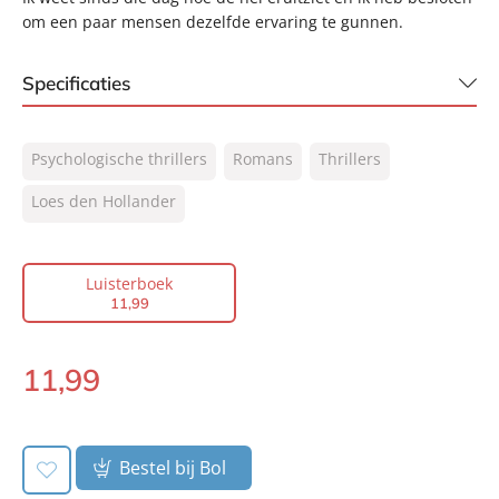
om een paar mensen dezelfde ervaring te gunnen.
Specificaties
ISBN:
9789046173060
Psychologische thrillers
Romans
Thrillers
NUR:
332
Type:
Loes den Hollander
Luisterboek
Auteur(s):
Loes den Hollander
Voorlezer:
Inge Ipenburg, Eva Damen
Luisterboek
Prijs:
11
,
99
11
,
99
Duur:
7 uur en 12 minuten
Uitgever:
AW Bruna
11
,
99
Luisterboek:
Verschijningsdatum:
22-07-2019
Bestel bij Bol