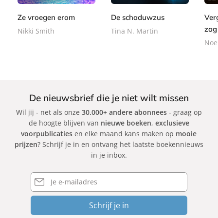
o
r
9
o
9
k
b
Ze vroegen erom
De schaduwzus
Ver
k
a
zag
Nikki Smith
Tina N. Martin
c
Noel
k
De nieuwsbrief die je niet wilt missen
Wil jij - net als onze
30.000+ andere abonnees
- graag op
de hoogte blijven van
nieuwe boeken
,
exclusieve
voorpublicaties
en elke maand kans maken op
mooie
prijzen
? Schrijf je in en ontvang het laatste boekennieuws
in je inbox.
E-
mailadres
Schrijf je in