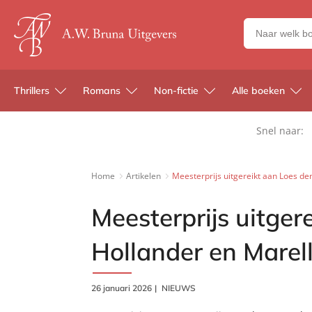
Zoeken
naar
boeken,
auteurs
Thrillers
Romans
Non-fictie
Alle boeken
en
uitgevers
Snel naar:
Home
Artikelen
Meesterprijs uitgereikt aan Loes d
Meesterprijs uitger
Hollander en Marel
26 januari 2026
NIEUWS