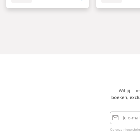
Wil jij - n
boeken
,
excl
E-
mailadres
Op onze nieuwsbrie