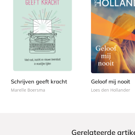
P
P
2
1
a
a
0
5
p
p
,
,
e
e
0
0
r
r
0
0
b
b
a
a
Schrijven geeft kracht
Geloof mij nooit
c
c
Marelle Boersma
Loes den Hollander
k
k
Gerelateerde artik