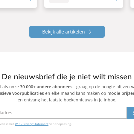
Bekijk alle artikelen
De nieuwsbrief die je niet wilt missen
et als onze
30.000+ andere abonnees
- graag op de hoogte blijven 
usieve voorpublicaties
en elke maand kans maken op
mooie prijze
en ontvang het laatste boekennieuws in je inbox.
ven is het
WPG Privacy Statement
van toepassing.