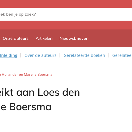
Onze auteurs
Artikelen
Nieuwsbrieven
Inleiding
Over de auteurs
Gerelateerde boeken
Gerelatee
en Hollander en Marelle Boersma
eikt aan Loes den
le Boersma