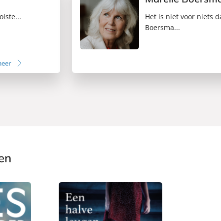
lste...
Het is niet voor niets 
Boersma...
meer
en