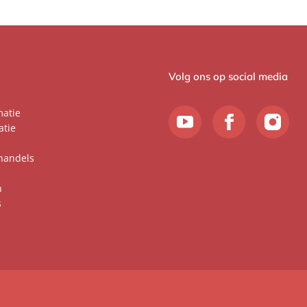
Volg ons op social media
matie
atie
handels
n
s