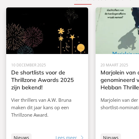
10 DECEMBER 2025
20 MAART 2025
De shortlists voor de
Marjolein van
Thrillzone Awards 2025
genomineerd v
zijn bekend!
Hebban Thrille
Vier thrillers van A.W. Bruna
Marjolein van der
maken dit jaar kans op een
shortlist-nominat
Thrillzone Award.
Nieuws
Lees meer
Nieuws