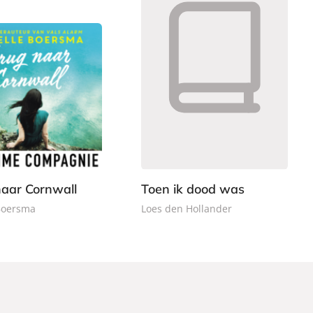
L
1
u
1
i
,
s
9
t
9
e
r
naar Cornwall
Toen ik dood was
b
Boersma
Loes den Hollander
o
e
k