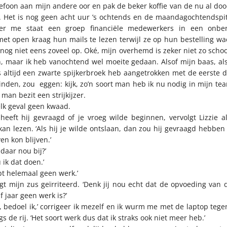
elefoon aan mijn andere oor en pak de beker koffie van de nu al d
. Het is nog geen acht uur ’s ochtends en de maandagochtendspits
er me staat een groep financiële medewerkers in een onberi
t open kraag hun mails te lezen terwijl ze op hun bestelling wac
nog niet eens zoveel op. Oké, mijn overhemd is zeker niet zo schoo
, maar ik heb vanochtend wel moeite gedaan. Alsof mijn baas, als 
ls altijd een zwarte spijkerbroek heb aangetrokken met de eerste d
vinden, zou eggen: kijk, zo’n soort man heb ik nu nodig in mijn tea
man bezit een strijkijzer.
elk geval geen kwaad.
heeft hij gevraagd of je vroeg wilde beginnen, vervolgt Lizzie a
an lezen. ‘Als hij je wilde ontslaan, dan zou hij gevraagd hebben 
en kon blijven.’
daar nou bij?’
 ik dat doen.’
bt helemaal geen werk.’
egt mijn zus geïrriteerd. ‘Denk jij nou echt dat de opvoeding van 
f jaar geen werk is?’
, bedoel ik,’ corrigeer ik mezelf en ik wurm me met de laptop tege
s de rij. ‘Het soort werk dus dat ik straks ook niet meer heb.’