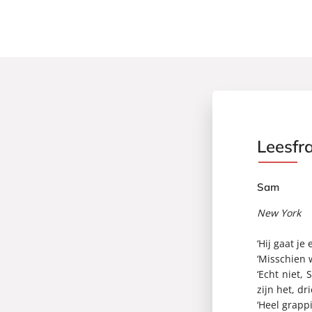
Leesfr
Sam
New York
‘Hij gaat je 
‘Misschien w
‘Echt niet,
zijn het, d
‘Heel grappi