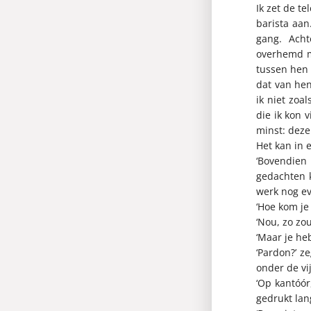
Ik zet de t
barista aan
gang. Acht
overhemd me
tussen hen 
dat van hen
ik niet zoa
die ik kon 
minst: deze 
Het kan in 
‘Bovendien 
gedachten k
werk nog ev
‘Hoe kom je 
‘Nou, zo zou
‘Maar je he
‘Pardon?’ z
onder de vij
‘Op kantóór
gedrukt lang