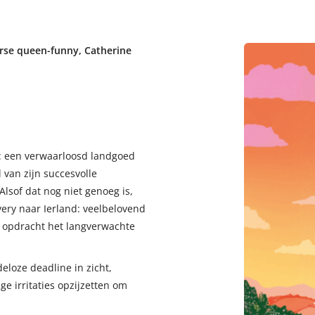
rse queen-funny, Catherine
n: een verwaarloosd landgoed
l van zijn succesvolle
 Alsof dat nog niet genoeg is,
ery naar Ierland: veelbelovend
s opdracht het langverwachte
loze deadline in zicht,
e irritaties opzijzetten om