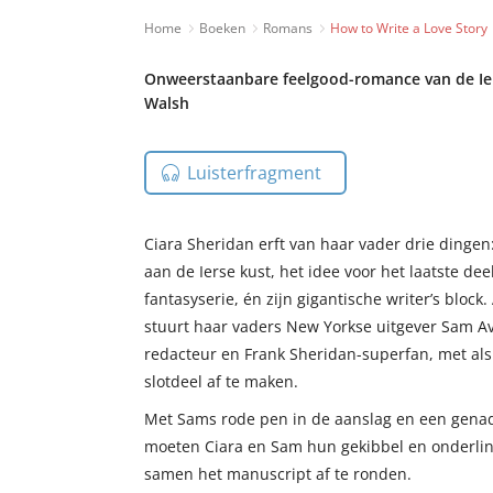
Home
Boeken
Romans
How to Write a Love Story
Onweerstaanbare feelgood-romance van de Ie
Walsh
Luisterfragment
Ciara Sheridan erft van haar vader drie dinge
aan de Ierse kust, het idee voor het laatste dee
fantasyserie, én zijn gigantische writer’s block.
stuurt haar vaders New Yorkse uitgever Sam Av
redacteur en Frank Sheridan-superfan, met al
slotdeel af te maken.
Met Sams rode pen in de aanslag en een genade
moeten Ciara en Sam hun gekibbel en onderling
samen het manuscript af te ronden.