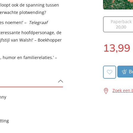
 loopt ook de spanning tussen
verwachte plotwending?
Paperback
ses noemen!’ –
Telegraaf
20
,
00
nteressante hoofdpersonage, de
fstijl van Walsh!’ – Boekhopper
13
,
99
Luisterboek:
 humor en familierelaties.’ –
Be
Zoek een 
nny
tting