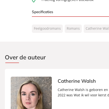
Specificaties
ISBN:
9789046180327
Feelgoodromans
Romans
Catherine Wal
NUR:
302
Type:
Luisterboek
Auteur(s):
Catherine Walsh
Vertaler:
Ineke de Groot
Over de auteur
Voorlezer:
Anne Lichthart, Audre
Prijs:
13
,
99
Duur:
5 minuten
Uitgever:
AW Bruna
Catherine Walsh
Verschijningsdatum:
10-06-2026
Catherine Walsh is geboren en 
2022 was Wat ik wil voor kerst 