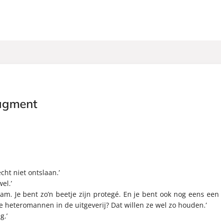
agment
echt niet ontslaan.’
el.’
 Sam. Je bent zo’n beetje zijn protegé. En je bent ook nog eens een
rie heteromannen in de uitgeverij? Dat willen ze wel zo houden.’
g.’