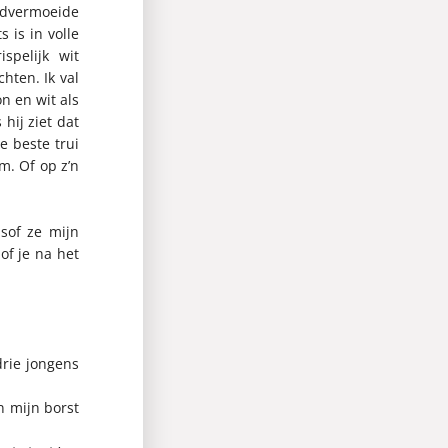
oodvermoeide
 is in volle
spelijk wit
hten. Ik val
n en wit als
hij ziet dat
e beste trui
m. Of op z’n
lsof ze mijn
of je na het
drie jongens
n mijn borst