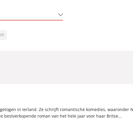
sh
y Bolder
getogen in Ierland. Ze schrijft romantische komedies, waaronder 
de bestverkopende roman van het hele jaar voor haar Britse...