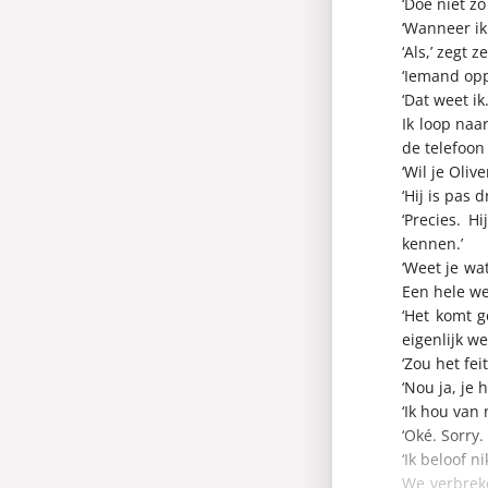
‘Doe niet z
‘Wanneer ik
‘Als,’ zegt 
‘Iemand oppe
‘Dat weet ik.
Ik loop naa
de telefoon
‘Wil je Oli
‘Hij is pas 
‘Precies. H
kennen.’
‘Weet je wa
Een hele wee
‘Het komt g
eigenlijk wel
‘Zou het fei
‘Nou ja, je
‘Ik hou van 
‘Oké. Sorry.
‘Ik beloof ni
We verbreke