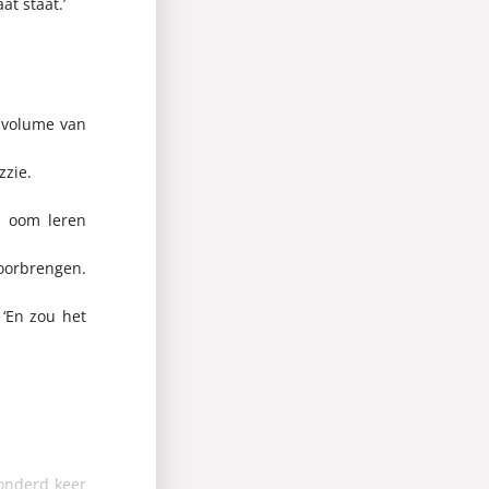
at staat.’
t volume van
zzie.
jn oom leren
doorbrengen.
 ‘En zou het
honderd keer