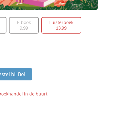
E-book
Luisterboek
9
,
99
13
,
99
stel bij Bol
boekhandel in de buurt