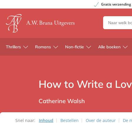
Gratis verzending
Zoeken
naar
boeken,
auteurs
Thrillers
Romans
Non-fictie
Alle boeken
en
uitgevers
How to Write a Lov
Catherine Walsh
Snel naar:
Inhoud
Bestellen
Over de auteur
De 