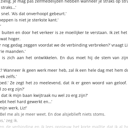
o zielig. Je mag pas zelfmedelijden hebben wanneer je straks op stra
 straks…’
ze snel. ‘Als dat onverhoopt gebeurt.’
ppen is niet je sterkste kant.’
’
r buiten en door het verkeer is ze moeilijker te verstaan. Ik zet he
 wat hoger.
ver nog gedag zeggen voordat we de verbinding verbreken?’ vraagt Li
drie maanden.’
ij is zich aan het ontwikkelen. En dus moet hij de stem van zi
t? Wanneer ik geen werk meer heb, zal ik een hele dag met hem 
k zelfs.’
oed.’ Ze zegt het zo meelevend, dat ik er geen woord van geloof.
 zo erg zijn?’
t dat ik mijn baan kwijtraak nu wel zo erg zijn?’
 hebt heel hard gewerkt en…’
mijn werk, Liz!’
 Bel me als je meer weet. En doe alsjeblieft niets stoms.
ks,’ zeg ik.
n de verbinding en ik lees opnieuw het korte mailtje dat ik al 