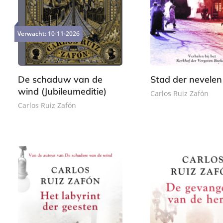
2
G
3
e
2
e
9
b
,
b
,
o
Verwacht:
10-11-2026
9
o
9
n
9
n
9
d
d
e
e
De schaduw van de
Stad der nevelen
n
n
wind (Jubileumeditie)
Carlos Ruiz Zafón
Carlos Ruiz Zafón