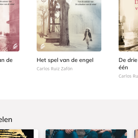
P
2
E
1
a
2
-
8
p
,
b
,
e
9
o
9
r
9
o
9
b
k
a
an de
Het spel van de engel
De drie
c
één
Carlos Ruiz Zafón
k
Carlos Ru
elen