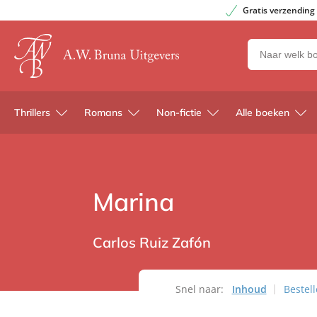
Gratis verzending
Zoeken
naar
boeken,
auteurs
Thrillers
Romans
Non-fictie
Alle boeken
en
uitgevers
Marina
Carlos Ruiz Zafón
Snel naar:
Inhoud
Bestel