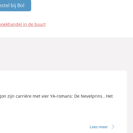
stel bij Bol
boekhandel in de buurt
gon zijn carrière met vier YA-romans: De Nevelprins , Het
Lees meer