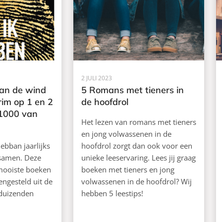
2 JULI 2023
an de wind
5 Romans met tieners in
rim op 1 en 2
de hoofdrol
1000 van
Het lezen van romans met tieners
en jong volwassenen in de
ebban jaarlijks
hoofdrol zorgt dan ook voor een
samen. Deze
unieke leeservaring. Lees jij graag
 mooiste boeken
boeken met tieners en jong
mengesteld uit de
volwassenen in de hoofdrol? Wij
 duizenden
hebben 5 leestips!