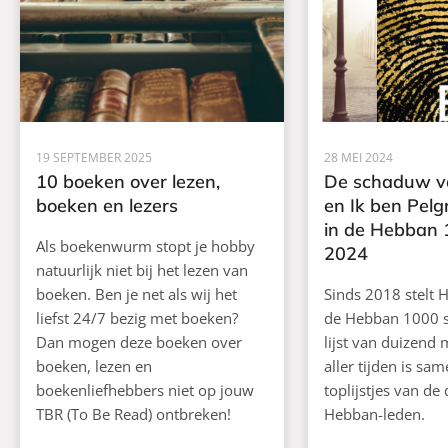
19 SEPTEMBER 2025
28 MEI 2024
10 boeken over lezen,
De schaduw v
boeken en lezers
en Ik ben Pelg
in de Hebban 
Als boekenwurm stopt je hobby
2024
natuurlijk niet bij het lezen van
boeken. Ben je net als wij het
Sinds 2018 stelt H
liefst 24/7 bezig met boeken?
de Hebban 1000 
Dan mogen deze boeken over
lijst van duizend
boeken, lezen en
aller tijden is sa
boekenliefhebbers niet op jouw
toplijstjes van de
TBR (To Be Read) ontbreken!
Hebban-leden.