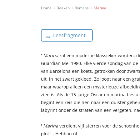
Home
Boeken
Romans
Marina
Leesfragment
'
Marina
zal een moderne klassieker worden, die
Guardian Mei 1980. Elke vierde zondag van de 
van Barcelona een koets, getrokken door zwart
uit, in het zwart gekleed. Ze loopt naar een g
maar waarop alleen een mysterieuze afbeelding
zien is. Als de 15-jarige Oscar en marina beslu
begint een reis die hen naar een duister geheim
labyrint onder de straten van een vergeten, na
'
Marina
verdient vijf sterren voor de schoonhei
plot.' - Hebban.nl