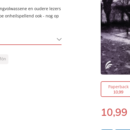
ongvolwassene en oudere lezers
oe onheilspellend ook - nog op
afón
Paperback
10
,
99
10
,
99
Paperback: