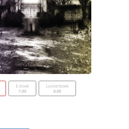
E-book
Luisterboek
7
,
99
9
,
99