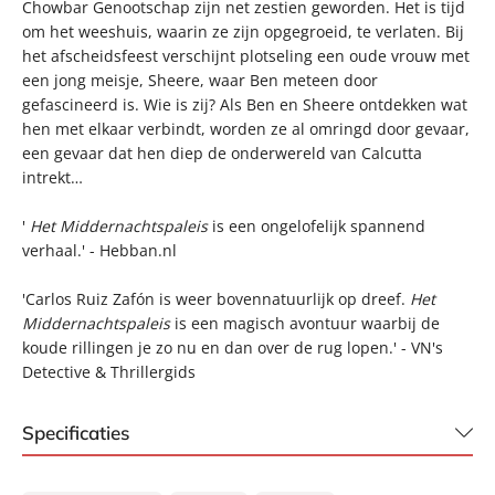
Chowbar Genootschap zijn net zestien geworden. Het is tijd
om het weeshuis, waarin ze zijn opgegroeid, te verlaten. Bij
het afscheidsfeest verschijnt plotseling een oude vrouw met
een jong meisje, Sheere, waar Ben meteen door
gefascineerd is. Wie is zij? Als Ben en Sheere ontdekken wat
hen met elkaar verbindt, worden ze al omringd door gevaar,
een gevaar dat hen diep de onderwereld van Calcutta
intrekt…
'
Het Middernachtspaleis
is een ongelofelijk spannend
verhaal.' - Hebban.nl
'Carlos Ruiz Zafón is weer bovennatuurlijk op dreef.
Het
Middernachtspaleis
is een magisch avontuur waarbij de
koude rillingen je zo nu en dan over de rug lopen.' - VN's
Detective & Thrillergids
Specificaties
ISBN:
9789056725952