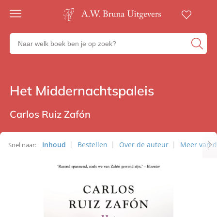
Gratis
verzending
Zoeken
Voor
naar
23:00
boeken,
besteld,
volgende
auteurs
werkdag
en
Het Middernachtspaleis
Thrillers
in huis
uitgevers
Veilig
betalen
Carlos Ruiz Zafón
Gratis
retourneren
Inhoud
Bestellen
Over de auteur
Meer van d
Snel naar: