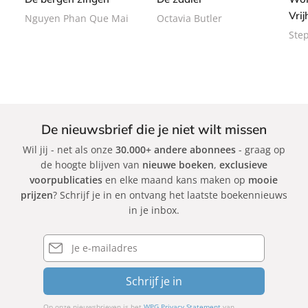
a
a
Vri
Nguyen Phan Que Mai
Octavia Butler
c
c
Ste
k
k
De nieuwsbrief die je niet wilt missen
Wil jij - net als onze
30.000+ andere abonnees
- graag op
de hoogte blijven van
nieuwe boeken
,
exclusieve
voorpublicaties
en elke maand kans maken op
mooie
prijzen
? Schrijf je in en ontvang het laatste boekennieuws
in je inbox.
E-
mailadres
Schrijf je in
Op onze nieuwsbrieven is het
WPG Privacy Statement
van