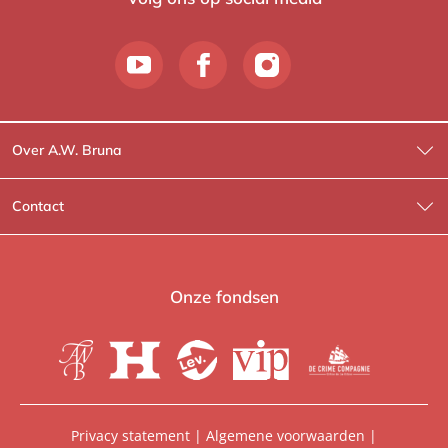
Over A.W. Bruna
Wat wij doen
Contact
Wie is Wie?
Contactinformatie
A.W. Bruna Fictie
Route-informatie
Onze fondsen
Lev. boeken
Voor de pers
Heartbeat
Voor de boekhandels
De Crime Compagnie
Special sales
Privacy statement
|
Algemene voorwaarden
|