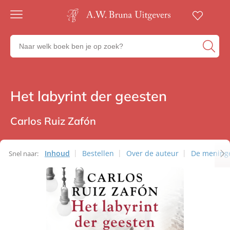
Gratis
verzending
Zoeken
Voor
naar
23:00
boeken,
besteld,
volgende
auteurs
werkdag
en
Het labyrint der geesten
Romans
in huis
uitgevers
Veilig
betalen
Carlos Ruiz Zafón
Gratis
retourneren
Inhoud
Bestellen
Over de auteur
De mening
Snel naar: