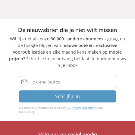
De nieuwsbrief die je niet wilt missen
Wil jij - net als onze
30.000+ andere abonnees
- graag op
de hoogte blijven van
nieuwe boeken
,
exclusieve
voorpublicaties
en elke maand kans maken op
mooie
prijzen
? Schrijf je in en ontvang het laatste boekennieuws
in je inbox.
E-
mailadres
Schrijf je in
Op onze nieuwsbrieven is het
WPG Privacy Statement
van
toepassing.
Volg ons op social media