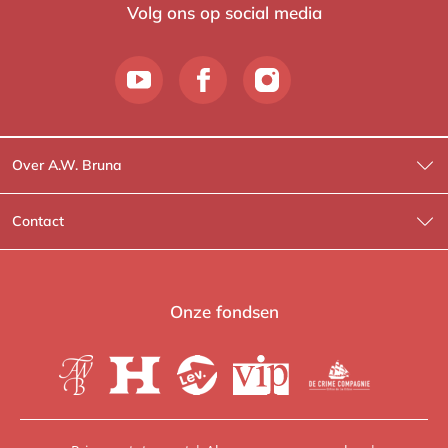
Volg ons op social media
Over A.W. Bruna
Wat wij doen
Contact
Wie is Wie?
Contactinformatie
A.W. Bruna Fictie
Route-informatie
Onze fondsen
Lev. boeken
Voor de pers
Heartbeat
Voor de boekhandels
De Crime Compagnie
Special sales