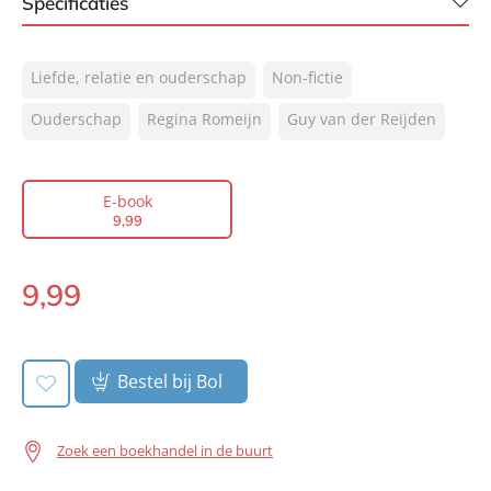
Specificaties
ISBN:
9789044969504
Liefde, relatie en ouderschap
Non-fictie
NUR:
850
Type:
Ouderschap
Regina Romeijn
E-book
Guy van der Reijden
Auteur(s):
Regina Romeijn, Guy van der
Reijden
Prijs:
9
,
99
E-book
9
,
99
Aantal pagina's:
216
Uitgever:
Lev.
9
,
99
Verschijningsdatum:
23-08-2013
E-
book:
Bestel bij Bol
Zoek een boekhandel in de buurt