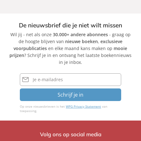
De nieuwsbrief die je niet wilt missen
Wil jij - net als onze
30.000+ andere abonnees
- graag op
de hoogte blijven van
nieuwe boeken
,
exclusieve
voorpublicaties
en elke maand kans maken op
mooie
prijzen
? Schrijf je in en ontvang het laatste boekennieuws
in je inbox.
E-
mailadres
Schrijf je in
Op onze nieuwsbrieven is het
WPG Privacy Statement
van
toepassing.
Volg ons op social media