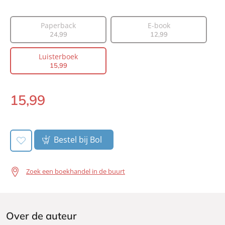
Type:
Luisterboek
Auteur(s):
Nori Spauwen
Paperback
E-book
24
,
99
12
,
99
Prijs:
15
,
99
Duur:
11 uur en 24 minuten
Luisterboek
Uitgever:
Lev.
15
,
99
Verschijningsdatum:
10-02-2026
15
,
99
Luisterboek:
Bestel bij Bol
Zoek een boekhandel in de buurt
Over de auteur