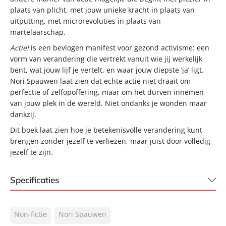
plaats van plicht, met jouw unieke kracht in plaats van
uitputting, met microrevoluties in plaats van
martelaarschap.
Actie!
is een bevlogen manifest voor gezond activisme: een
vorm van verandering die vertrekt vanuit wie jij werkelijk
bent, wat jouw lijf je vertelt, en waar jouw diepste ‘ja’ ligt.
Nori Spauwen laat zien dat echte actie niet draait om
perfectie of zelfopoffering, maar om het durven innemen
van jouw plek in de wereld. Niet ondanks je wonden maar
dankzij.
Dit boek laat zien hoe je betekenisvolle verandering kunt
brengen zonder jezelf te verliezen, maar juist door volledig
jezelf te zijn.
Specificaties
ISBN:
9789046181539
Non-fictie
Nori Spauwen
NUR:
770