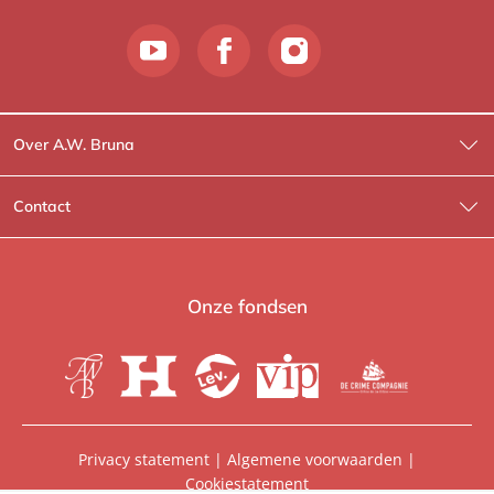
Over A.W. Bruna
Wat wij doen
Contact
Wie is Wie?
Contactinformatie
A.W. Bruna Fictie
Route-informatie
Onze fondsen
Lev. boeken
Voor de pers
Heartbeat
Voor de boekhandels
De Crime Compagnie
Special sales
Privacy statement
|
Algemene voorwaarden
|
Cookiestatement
Aanbiedingsbrochures