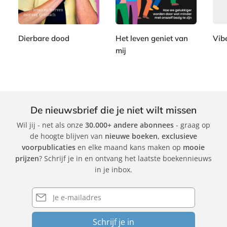
,
,
e
e
,
e
9
9
r
r
9
r
9
9
b
b
9
b
a
a
Dierbare dood
Het leven geniet van
Vib
a
c
c
mij
M
A
c
k
k
a
S
d
k
r
a
a
i
b
m
M
i
G
De nieuwsbrief die je niet wilt missen
a
n
r
Wil jij - net als onze
30.000+ andere abonnees
- graag op
r
e
a
de hoogte blijven van
nieuwe boeken
,
exclusieve
i
K
n
voorpublicaties
en elke maand kans maken op
mooie
s
l
t
prijzen
? Schrijf je in en ontvang het laatste boekennieuws
a
in je inbox.
v
e
E-
mailadres
r
Schrijf je in