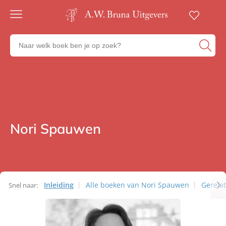
Gratis
verzending
Zoeken
Voor
naar
23:00
boeken,
besteld,
volgende
auteurs
werkdag
en
in huis
uitgevers
Veilig
betalen
Nori Spauwen
Auteurs
Gratis
retourneren
Inleiding
Alle boeken van Nori Spauwen
Gerela
Snel naar:
Auteurs