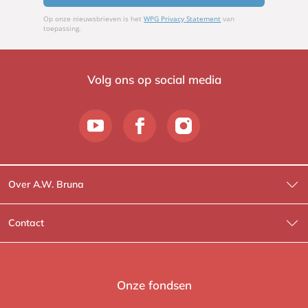
Op onze nieuwsbrieven is het
WPG Privacy Statement
van
toepassing.
Volg ons op social media
Over A.W. Bruna
Wat wij doen
Contact
Wie is Wie?
Contactinformatie
A.W. Bruna Fictie
Route-informatie
Onze fondsen
Lev. boeken