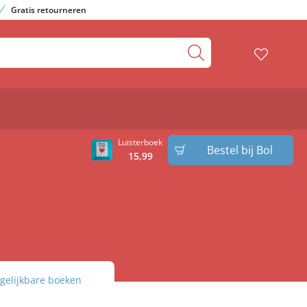
Gratis retourneren
Luisterboek
Bestel bij Bol
15
,
99
gelijkbare boeken