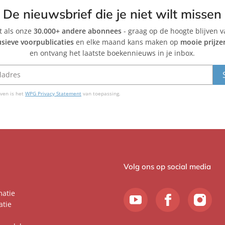
De nieuwsbrief die je niet wilt missen
et als onze
30.000+ andere abonnees
- graag op de hoogte blijven 
usieve voorpublicaties
en elke maand kans maken op
mooie prijze
en ontvang het laatste boekennieuws in je inbox.
ven is het
WPG Privacy Statement
van toepassing.
Volg ons op social media
matie
atie