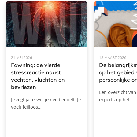
21 MEI 2026
18 MAART 2026
Fawning: de vierde
De belangrijks
stressreactie naast
op het gebied
vechten, vluchten en
persoonlijke o
bevriezen
Een overzicht van
Je zegt ja terwijl je nee bedoelt. Je
experts op het…
voelt feilloos…