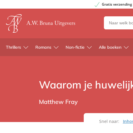
Gratis verzending
Zoeken
naar
boeken,
auteurs
Thrillers
Romans
Non-fictie
Alle boeken
en
uitgevers
Waarom je huwelijk
Matthew Fray
Snel naar:
Inho