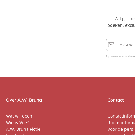
Wil jij - n
boeken
,
excl
E-
mailadres
Op onze nieuwsbrie
Over A.W. Bruna
Contact
Wat wij doen
Contactinfor
Wie is Wie?
Route-inform
A.W. Bruna Fictie
Voor de pers