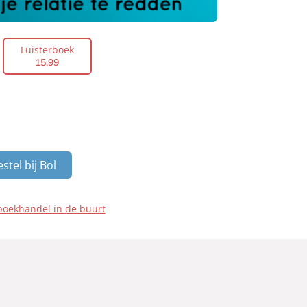
Luisterboek
15
,
99
stel bij Bol
boekhandel in de buurt