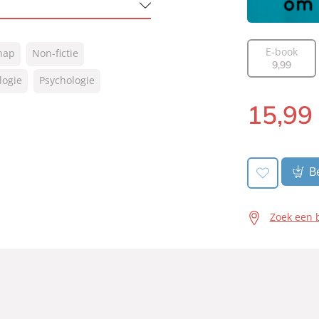
E-book
chap
Non-fictie
9
,
99
logie
Psychologie
15
,
99
Luisterboek:
Be
Zoek een 