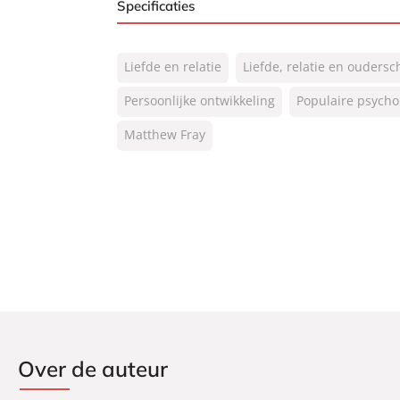
Specificaties
ISBN:
9789046176214
Liefde en relatie
Liefde, relatie en ouders
NUR:
770
Type:
Persoonlijke ontwikkeling
Luisterboek
Populaire psycho
Auteur(s):
Matthew Fray
Matthew Fray
Voorlezer:
Lykele Muus
Prijs:
15
,
99
Duur:
8 uur en 40 minuten
Uitgever:
Lev.
Verschijningsdatum:
21-02-2023
Over de auteur