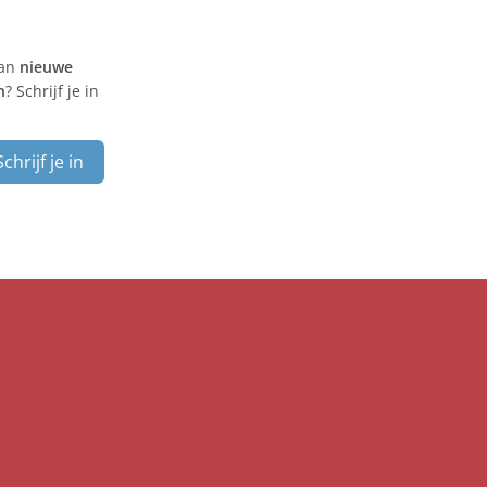
van
nieuwe
n
? Schrijf je in
Schrijf je in