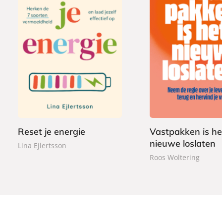
P
2
P
2
a
2
a
2
p
,
p
,
e
9
e
9
r
9
r
9
b
b
a
Reset je energie
Vastpakken is he
a
c
nieuwe loslaten
c
Lina Ejlertsson
k
k
Roos Woltering