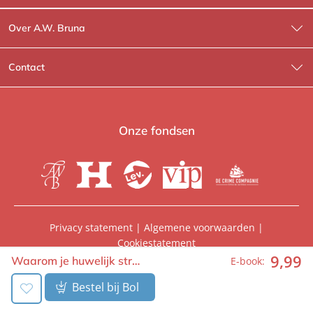
Over A.W. Bruna
Wat wij doen
Contact
Wie is Wie?
Contactinformatie
A.W. Bruna Fictie
Route-informatie
Onze fondsen
Lev. boeken
Voor de pers
Heartbeat
Voor de boekhandels
De Crime Compagnie
Special sales
Privacy statement
|
Algemene voorwaarden
|
Cookiestatement
Aanbiedingsbrochures
Manuscripten
9
,
99
© 2026, A.W. Bruna Uitgevers | Onderdeel van
WPG
Waarom je huwelijk str…
E-book:
Uitgevers
Vacatures
Foreign rights
Bestel bij Bol