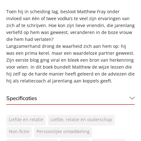
Toen hij in scheiding lag, besloot Matthew Fray onder
invloed van één of twee vodka’s te veel zijn ervaringen van
zich af te schrijven. Hoe kon zijn lieve vriendin, die jarenlang
verliefd op hem was geweest, veranderen in de boze vrouw
die hem had verlaten?
Langzamerhand drong de waarheid zich aan hem op: hij
was een prima kerel, maar een waardeloze partner geweest.
Zijn eerste blog ging viral en bleek een bron van herkenning
voor velen. In dit boek bundelt Matthew de wijze lessen die
hij zelf op de harde manier heeft geleerd en de adviezen die
hij als relatiecoach al jarenlang aan koppels geeft.
Specificaties
ISBN:
9789044933796
Liefde en relatie
Liefde, relatie en ouderschap
NUR:
770
Type:
Non-fictie
Persoonlijke ontwikkeling
E-book
Auteur(s):
Matthew Fray