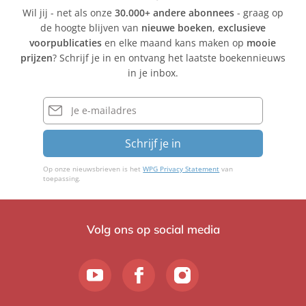
Wil jij - net als onze
30.000+ andere abonnees
- graag op
de hoogte blijven van
nieuwe boeken
,
exclusieve
voorpublicaties
en elke maand kans maken op
mooie
prijzen
? Schrijf je in en ontvang het laatste boekennieuws
in je inbox.
E-
mailadres
Schrijf je in
Op onze nieuwsbrieven is het
WPG Privacy Statement
van
toepassing.
Volg ons op social media