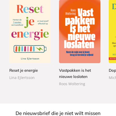
P
P
P
2
2
a
a
2
a
2
2
p
p
2
p
,
,
e
e
,
e
9
9
r
r
9
r
9
9
b
b
9
Reset je energie
Vastpakken is het
Dop
b
a
a
a
nieuwe loslaten
Lina Ejlertsson
Mic
c
c
c
Roos Woltering
k
k
k
De nieuwsbrief die je niet wilt missen