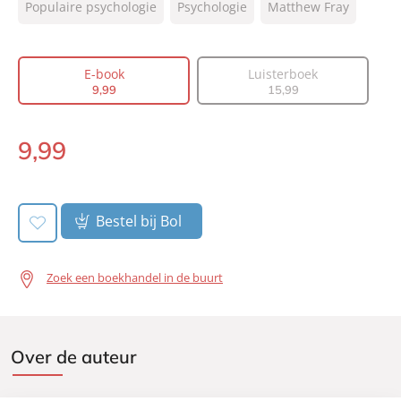
Populaire psychologie
Psychologie
Matthew Fray
Prijs:
9
,
99
Aantal pagina's:
352
E-book
Luisterboek
Uitgever:
Lev.
9
,
99
15
,
99
Verschijningsdatum:
08-02-2023
9
,
99
E-
book:
Bestel bij Bol
Zoek een boekhandel in de buurt
Over de auteur