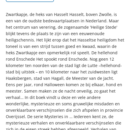
Zwartkapje, de heks van Hasselt Hasselt, boven Zwolle, is
een van de oudste bedevaartplaatsen in Nederland. Maar
het centrum van verering, de zogenaamde 'Heilige Stede'
blijkt tevens de plaats te zijn van een eeuwenoude
heiligschennis. Het lijkt erop dat het Hasseltse heiligdom het
toneel is van een strijd tussen goed en kwaad, waarin de
heks Zwartkapje een opmerkelijk rol speelt. De hellehond
rond Enschede Het spookt rond Enschede. Nog geen 12
kilometer ten noorden van de stad ligt de Lutte –hellehond-
stad bij uitstek – en 10 kilometer naar het zuidwesten ligt
Haaksbergen, stad van Hagall, de Meester van de Jacht.
Eens per jaar, rond Halloween komen ze bij elkaar, hond en
meester. Samen maken ze de nacht onveilig, zo gaat het
verhaal… In dit boek vindt u deze en vele andere
wonderlijke, mysterieuze en soms gruwelijke misdaden en
onverklaarbare verschijnselen die zich afspelen in provincie
Overijssel. De serie Mysteries in … Iedereen kent ze, de
mysterieuze verhalen en onverklaarbare verschijnselen die
zich in de eigen streek hebben afgespeeld. Verhalen van