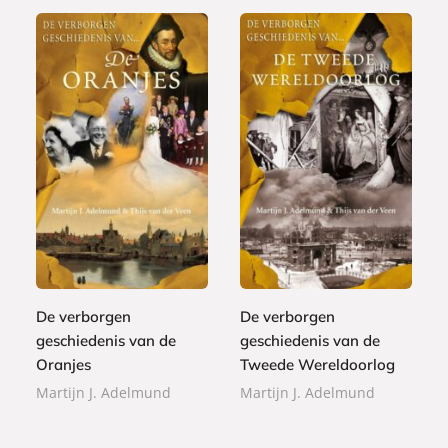
E
E
4
4
-
-
,
,
b
b
9
9
o
o
9
9
o
o
k
k
De verborgen
De verborgen
geschiedenis van de
geschiedenis van de
Oranjes
Tweede Wereldoorlog
Martijn J. Adelmund
Martijn J. Adelmund