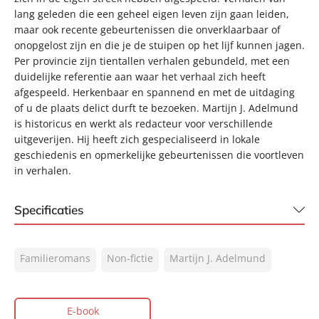
lang geleden die een geheel eigen leven zijn gaan leiden,
maar ook recente gebeurtenissen die onverklaarbaar of
onopgelost zijn en die je de stuipen op het lijf kunnen jagen.
Per provincie zijn tientallen verhalen gebundeld, met een
duidelijke referentie aan waar het verhaal zich heeft
afgespeeld. Herkenbaar en spannend en met de uitdaging
of u de plaats delict durft te bezoeken. Martijn J. Adelmund
is historicus en werkt als redacteur voor verschillende
uitgeverijen. Hij heeft zich gespecialiseerd in lokale
geschiedenis en opmerkelijke gebeurtenissen die voortleven
in verhalen.
Specificaties
ISBN:
9789044960754
Familieromans
Non-fictie
Martijn J. Adelmund
NUR:
520
Type:
E-book
Auteur(s):
Martijn J. Adelmund
E-book