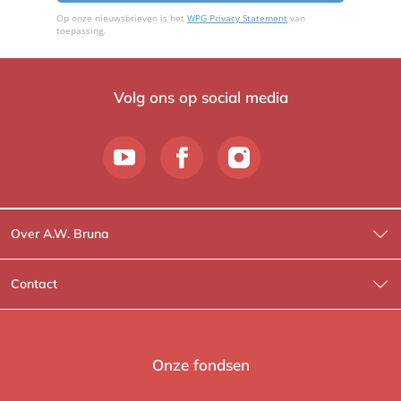
Op onze nieuwsbrieven is het
WPG Privacy Statement
van
toepassing.
Volg ons op social media
Over A.W. Bruna
Wat wij doen
Contact
Wie is Wie?
Contactinformatie
A.W. Bruna Fictie
Route-informatie
Onze fondsen
Lev. boeken
Voor de pers