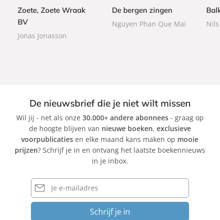
9
0
b
b
9
Zoete, Zoete Wraak
De bergen zingen
Bal
b
a
a
a
BV
Nguyen Phan Que Mai
Nils
c
c
c
Jonas Jonasson
k
k
k
De nieuwsbrief die je niet wilt missen
Wil jij - net als onze
30.000+ andere abonnees
- graag op
de hoogte blijven van
nieuwe boeken
,
exclusieve
voorpublicaties
en elke maand kans maken op
mooie
prijzen
? Schrijf je in en ontvang het laatste boekennieuws
in je inbox.
E-
mailadres
Schrijf je in