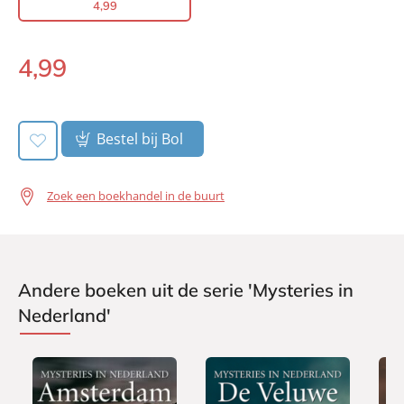
4
,
99
Prijs:
4
,
99
Aantal pagina's:
159
4
,
99
Uitgever:
Lev.
E-
Verschijningsdatum:
book:
24-08-2009
Bestel bij Bol
Zoek een boekhandel in de buurt
Andere boeken uit de serie 'Mysteries in
Nederland'