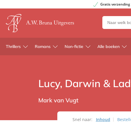
Gratis verzending
Zoeken
naar
boeken,
auteurs
Thrillers
Romans
Non-fictie
Alle boeken
en
uitgevers
Lucy, Darwin & La
Mark van Vugt
Snel naar:
Inhoud
Bestel