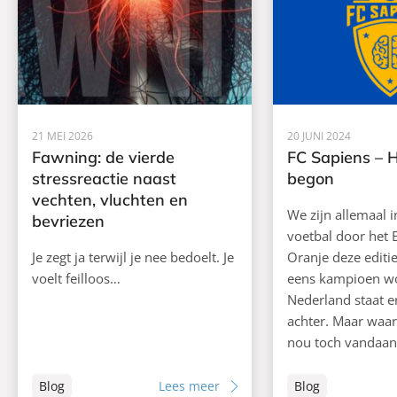
21 MEI 2026
20 JUNI 2024
Fawning: de vierde
FC Sapiens – 
stressreactie naast
begon
vechten, vluchten en
We zijn allemaal 
bevriezen
voetbal door het 
Je zegt ja terwijl je nee bedoelt. Je
Oranje deze editie
voelt feilloos…
eens kampioen w
Nederland staat er
achter. Maar waa
nou toch vandaan
Blog
Lees meer
Blog