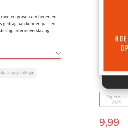
den moeten graven om heden en
ons gedrag aan kunnen passen
ering, internetverslaving,
ulaire psychologie
Paperback
20
,
99
9
,
99
E-