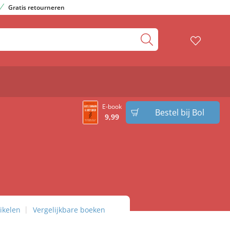
Gratis retourneren
E-book
Bestel bij Bol
9
,
99
ikelen
Vergelijkbare boeken