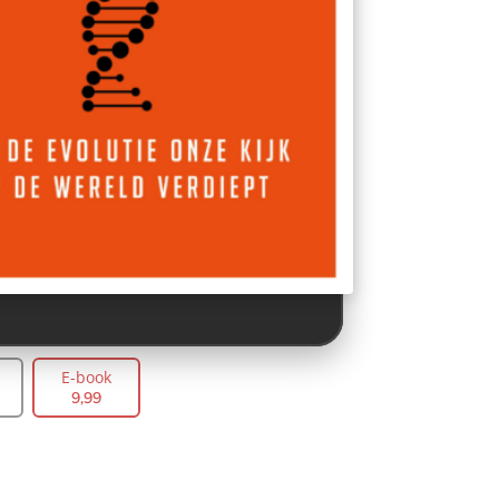
E-book
9
,
99