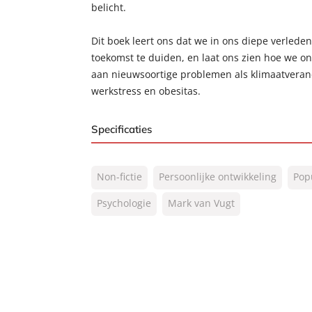
belicht.
Dit boek leert ons dat we in ons diepe verle
toekomst te duiden, en laat ons zien hoe we 
aan nieuwsoortige problemen als klimaatverand
werkstress en obesitas.
Specificaties
ISBN:
9789044978667
Non-fictie
Persoonlijke ontwikkeling
Pop
NUR:
770
Type:
Psychologie
Mark van Vugt
E-book
Auteur(s):
Mark van Vugt
Prijs:
9
,
99
Aantal pagina's:
224
Uitgever:
Lev.
Verschijningsdatum:
21-07-2020