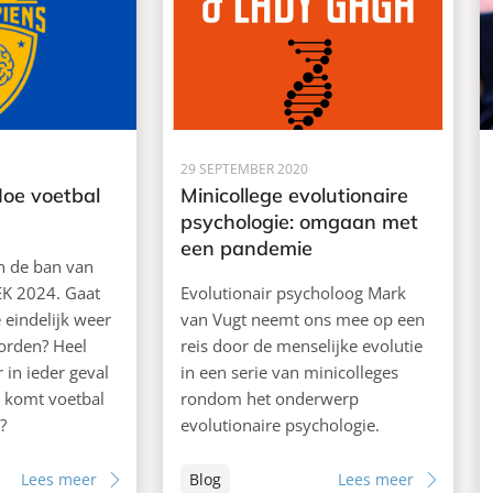
29 SEPTEMBER 2020
Hoe voetbal
Minicollege evolutionaire
psychologie: omgaan met
een pandemie
in de ban van
EK 2024. Gaat
Evolutionair psycholoog Mark
 eindelijk weer
van Vugt neemt ons mee op een
orden? Heel
reis door de menselijke evolutie
 in ieder geval
in een serie van minicolleges
r komt voetbal
rondom het onderwerp
?
evolutionaire psychologie.
Lees meer
Blog
Lees meer