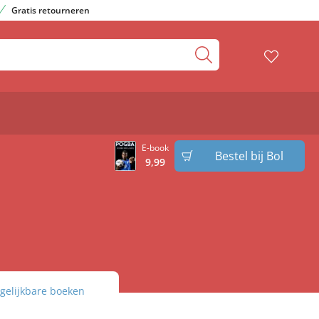
Gratis retourneren
E-book
Bestel bij Bol
9
,
99
gelijkbare boeken