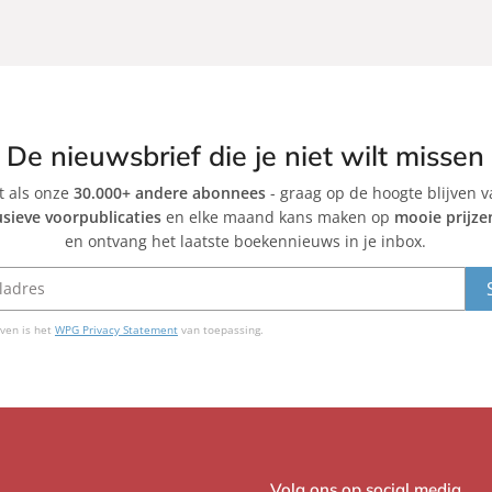
De nieuwsbrief die je niet wilt missen
et als onze
30.000+ andere abonnees
- graag op de hoogte blijven 
usieve voorpublicaties
en elke maand kans maken op
mooie prijze
en ontvang het laatste boekennieuws in je inbox.
ven is het
WPG Privacy Statement
van toepassing.
Volg ons op social media