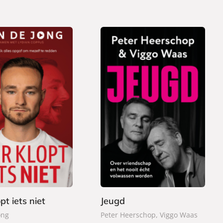
P
2
a
2
p
,
e
9
r
9
b
a
pt iets niet
Jeugd
c
ong
Peter Heerschop, Viggo Waas
k