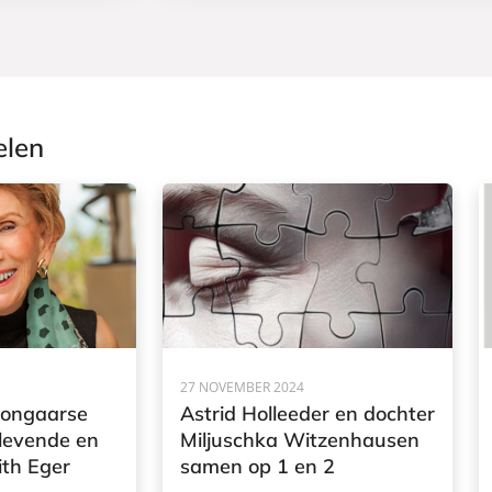
elen
27 NOVEMBER 2024
ongaarse
Astrid Holleeder en dochter
levende en
Miljuschka Witzenhausen
ith Eger
samen op 1 en 2