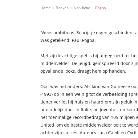
Home
Boeken
Non-fictie
Pogba
'Wees ambitieus. Schrijf je eigen geschiedenis
Was getekend: Paul Pogba.
Met zijn krachtige spel is hij uitgegroeid tot 
middenvelder. De jeugd, geïnspireerd door zijn
opvallende looks, draagt hem op handen.
Ooit was het anders. Als kind van Guineese ou
(1993) op in een weinig tot de verbeelding spre
tiener verliet hij huis en haard om zijn geluk i
uiteindelijk door in Italië, bij Juventus, en ke
het toenmalige recordbedrag van 105 miljoen 
United 'om de beste middenvelder ooit te worde
achter zijn succes. Auteurs Luca Caioli en Cyri