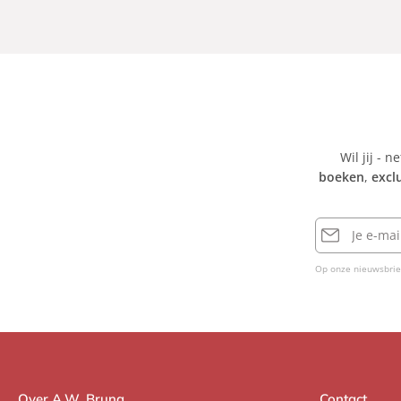
Wil jij - n
boeken
,
excl
E-
mailadres
Op onze nieuwsbrie
Over A.W. Bruna
Contact