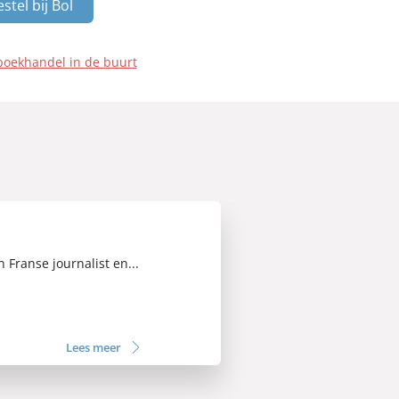
stel bij Bol
boekhandel in de buurt
en Franse journalist en...
Lees meer