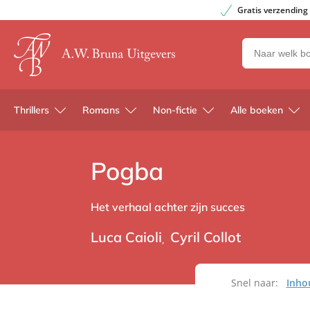
Gratis verzending
Zoeken
naar
boeken,
auteurs
Thrillers
Romans
Non-fictie
Alle boeken
en
uitgevers
Pogba
Het verhaal achter zijn succes
Luca Caioli
Cyril Collot
Snel naar:
Inho