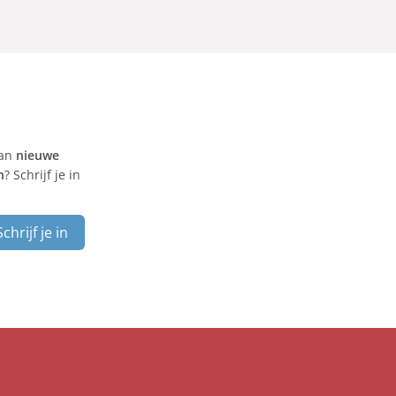
van
nieuwe
n
? Schrijf je in
Schrijf je in