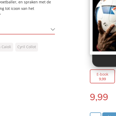
voetballer, en spraken met de
ng tot icoon van het
'
 Caioli
Cyril Collot
E-book
9
,
99
9
,
99
E-
book: