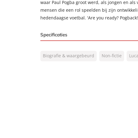
waar Paul Pogba groot werd, als jongen en als 
mensen die een rol speelden bij zijn ontwikkeli
hedendaagse voetbal. 'Are you ready? Pogback!
Specificaties
ISBN:
9789067970655
Biografie & waargebeurd
Non-fictie
Luca
NUR:
491
Type:
E-book
Auteur(s):
Luca Caioli, Cyril Collot
Prijs:
9
,
99
Aantal pagina's:
179
Uitgever:
Voetbal International
Verschijningsdatum:
28-09-2017