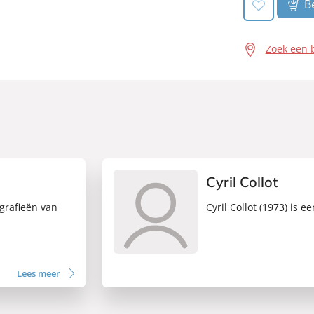
Be
Zoek een 
Cyril Collot
ografieën van
Cyril Collot (1973) is e
Lees meer