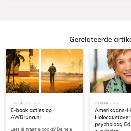
Gerelateerde artik
5 AUGUSTUS 2026
28 APRIL 2026
E-book acties op
Amerikaans-H
AWBruna.nl
Holocaustover
psycholoog Ed
Lees jij graag e-books? De hele