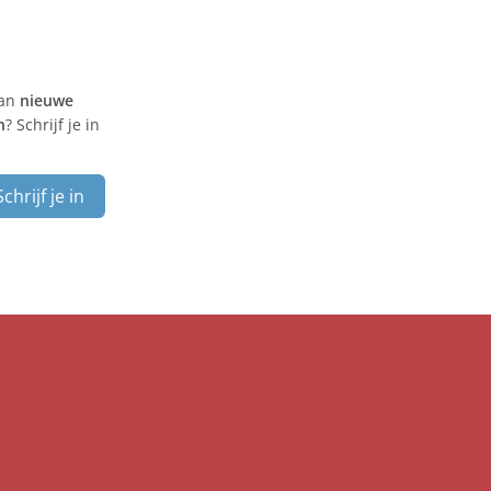
van
nieuwe
n
? Schrijf je in
Schrijf je in