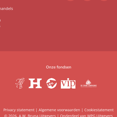
handels
n
s
Onze fondsen
Privacy statement
|
Algemene voorwaarden
|
Cookiestatement
© 2026, A.W. Bruna Uitgevers | Onderdeel van
WPG Uitgevers