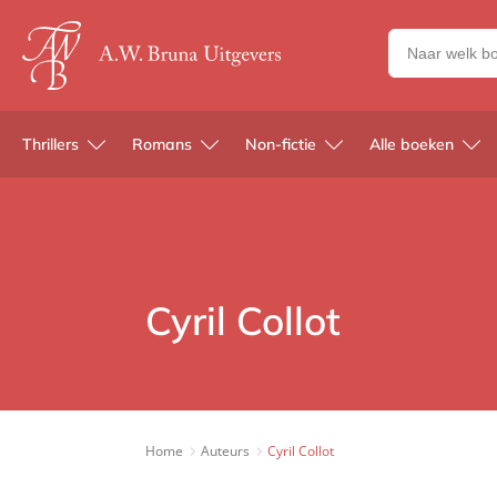
Zoeken
naar
boeken,
auteurs
Thrillers
Romans
Non-fictie
Alle boeken
en
uitgevers
Cyril Collot
Home
Auteurs
Cyril Collot