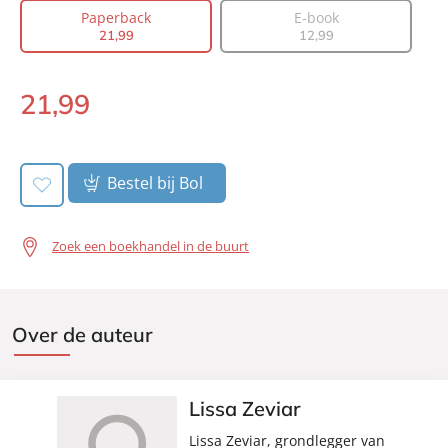
Co-auteur:
Kjille Soeting
Paperback
E-book
Prijs:
21
,
99
21
,
99
12
,
99
Aantal pagina's:
248
Uitgever:
Lev.
21
,
99
Paperback:
Verschijningsdatum:
17-12-2019
Bestel bij Bol
Zoek een boekhandel in de buurt
Over de auteur
Lissa Zeviar
Lissa Zeviar, grondlegger van