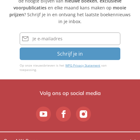
de hoogte blijven van
nieuwe boeken
,
exclusieve
voorpublicaties
en elke maand kans maken op
mooie
prijzen
? Schrijf je in en ontvang het laatste boekennieuws
in je inbox.
E-
mailadres
Schrijf je in
Op onze nieuwsbrieven is het
WPG Privacy Statement
van
toepassing.
Volg ons op social media