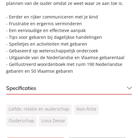
plannen van de ouder omdat ze weet waar ze aan toe is.
- Eerder en rijker communiceren met je kind
- Frustratie en ergernis verminderen
- Een eenvoudige en effectieve aanpak
- Tips voor gebaren bij dagelijkse handelingen
- Spelletjes en activiteiten met gebaren
- Gebaseerd op wetenschappelijk onderzoek
- Uitgaande van de Nederlandse en Vlaamse gebarentaal
- Geïllustreerd woordenboek met ruim 190 Nederlandse
gebaren en 50 Vlaamse gebaren
Specificaties
ISBN:
9789400512627
Liefde, relatie en ouderschap
Non-fictie
NUR:
850
Type:
Ouderschap
Lissa Zeviar
Paperback
Auteur(s):
Lissa Zeviar