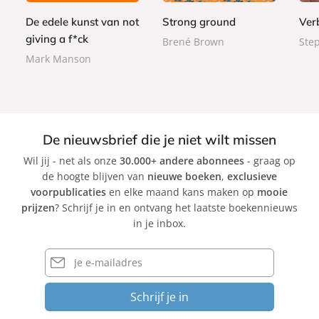
0
r
9
9
b
b
0
De edele kunst van not
Strong ground
Ver
b
a
a
a
giving a f*ck
Brené Brown
Ste
c
c
c
Mark Manson
k
k
k
De nieuwsbrief die je niet wilt missen
Wil jij - net als onze
30.000+ andere abonnees
- graag op
de hoogte blijven van
nieuwe boeken
,
exclusieve
voorpublicaties
en elke maand kans maken op
mooie
prijzen
? Schrijf je in en ontvang het laatste boekennieuws
in je inbox.
E-
mailadres
Schrijf je in