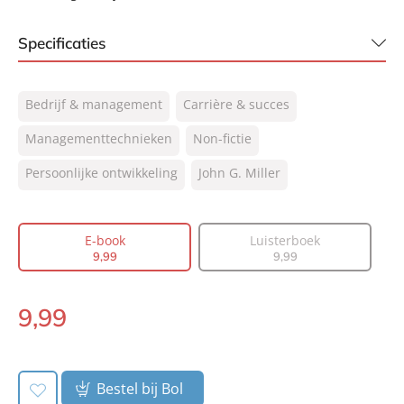
Specificaties
ISBN:
9789044979008
Bedrijf & management
Carrière & succes
NUR:
770
Type:
Managementtechnieken
E-book
Non-fictie
Auteur(s):
John G. Miller
Persoonlijke ontwikkeling
John G. Miller
Vertaler:
Bonella van Beusekom
Prijs:
9
,
99
E-book
Luisterboek
Aantal pagina's:
192
9
,
99
9
,
99
Uitgever:
Lev.
Verschijningsdatum:
12-05-2020
9
,
99
E-
book:
Bestel bij Bol