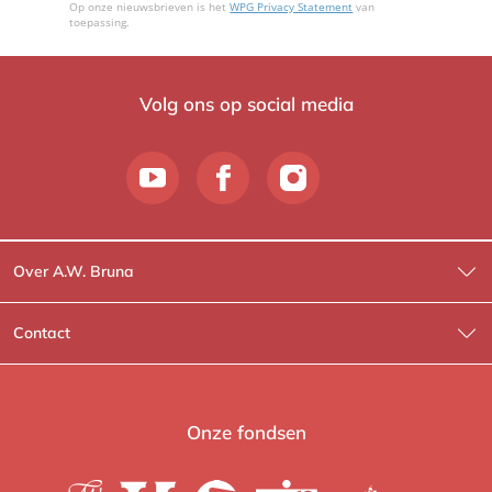
Op onze nieuwsbrieven is het
WPG Privacy Statement
van
toepassing.
Volg ons op social media
Over A.W. Bruna
Wat wij doen
Contact
Wie is Wie?
Contactinformatie
A.W. Bruna Fictie
Route-informatie
Onze fondsen
Lev. boeken
Voor de pers