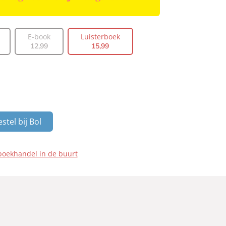
E-book
Luisterboek
12
,
99
15
,
99
stel bij Bol
boekhandel in de buurt