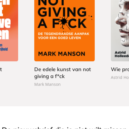
P
1
P
1
a
7
a
5
p
,
p
,
e
5
e
0
r
0
r
0
b
b
a
t
De edele kunst van not
Wie pra
a
c
giving a f*ck
c
Astrid Ho
k
k
Mark Manson