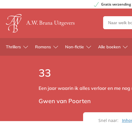
Gratis verzending
Zoeken
naar
boeken,
auteurs
Thrillers
Romans
Non-fictie
Alle boeken
en
uitgevers
33
Een jaar waarin ik alles verloor en me nog 
Gwen van Poorten
Snel naar:
Inho