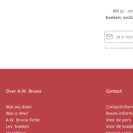
Wil jij - n
boeken
,
excl
E-
mailadres
Op onze nieuwsbrie
Over A.W. Bruna
Contact
Wat wij doen
Contactinfor
Wie is Wie?
Route-inform
A.W. Bruna Fictie
Voor de pers
Lev. boeken
Voor de boek
Heartbeat
Special sales