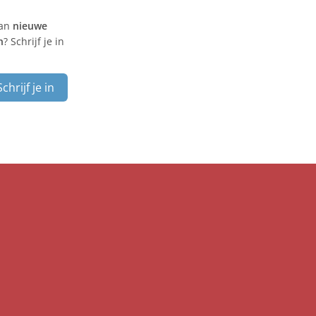
van
nieuwe
n
? Schrijf je in
Schrijf je in