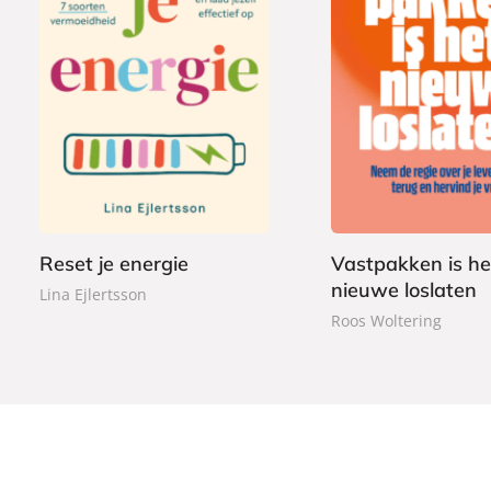
P
2
P
2
a
2
a
2
p
,
p
,
e
9
e
9
r
9
r
9
b
b
a
Reset je energie
Vastpakken is he
a
c
nieuwe loslaten
c
Lina Ejlertsson
k
k
Roos Woltering