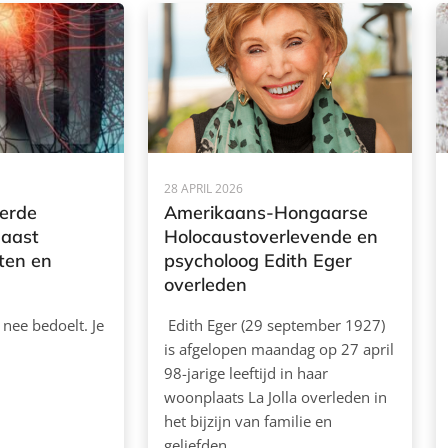
28 APRIL 2026
ierde
Amerikaans-Hongaarse
naast
Holocaustoverlevende en
ten en
psycholoog Edith Eger
overleden
e nee bedoelt. Je
Edith Eger (29 september 1927)
is afgelopen maandag op 27 april
98-jarige leeftijd in haar
woonplaats La Jolla overleden in
het bijzijn van familie en
geliefden.