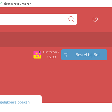
Gratis retourneren
Luisterboek
Bestel bij Bol
15
,
99
gelijkbare boeken