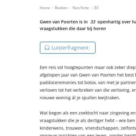
Home
Boeken
Non-fictie
33
Gwen van Poorten is in
33
openhartig over haa
vraagstukken die daar bij horen
Luisterfragment
Een reis vol hoogtepunten maar ook zeker diep
afgelopen jaar van Gwen van Poorten het best 
paddoceremonies tot botox, van met je partne
verloven tot het verbreken van die verloving, e
nieuwe woning ál je spullen kwijtraken.
Wat begon als een zoektocht naar zingeving e
vraagstukken die je als dertiger hebt – wie ben i
kinderwens, trouwen, vriendschappen, zelfontwi
opnieuw inrichten van een leven, zonder bezi