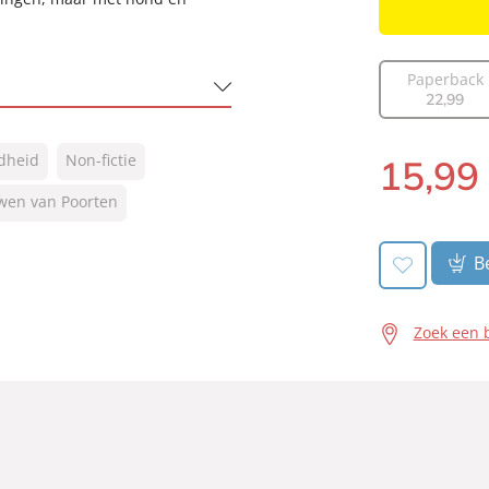
Paperback
22
,
99
ndheid
Non-fictie
15
,
99
Luisterboek:
wen van Poorten
Be
Zoek een 