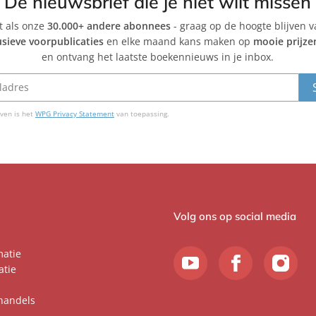
De nieuwsbrief die je niet wilt missen
et als onze
30.000+ andere abonnees
- graag op de hoogte blijven 
usieve voorpublicaties
en elke maand kans maken op
mooie prijze
en ontvang het laatste boekennieuws in je inbox.
ven is het
WPG Privacy Statement
van toepassing.
Volg ons op social media
matie
atie
handels