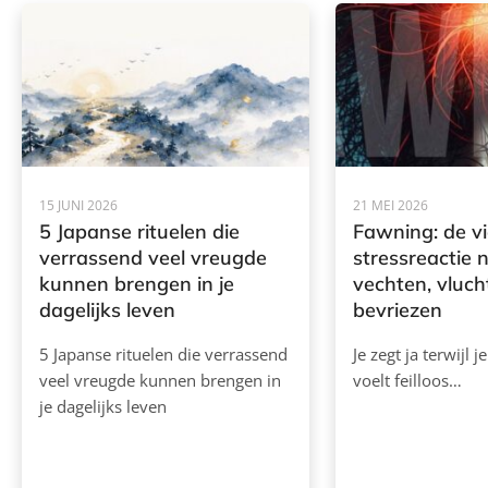
15 JUNI 2026
21 MEI 2026
5 Japanse rituelen die
Fawning: de v
verrassend veel vreugde
stressreactie 
kunnen brengen in je
vechten, vluch
dagelijks leven
bevriezen
5 Japanse rituelen die verrassend
Je zegt ja terwijl j
veel vreugde kunnen brengen in
voelt feilloos…
je dagelijks leven