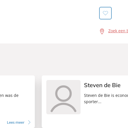
Zoek een 
Steven de Bie
 en was de
Steven de Bie is econo
sporter...
Lees meer