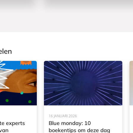
elen
16 JANUARI 2026
te experts
Blue monday: 10
 van
boekentips om deze dag