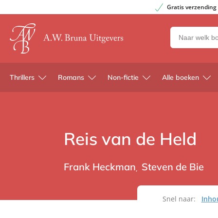
Gratis verzending
Zoeken
naar
boeken,
auteurs
Thrillers
Romans
Non-fictie
Alle boeken
en
uitgevers
Reis van de Held
Frank Heckman
Steven de Bie
Snel naar:
Inho