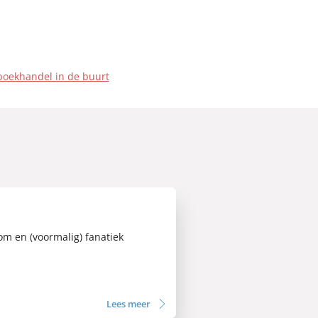
boekhandel in de buurt
om en (voormalig) fanatiek
Lees meer