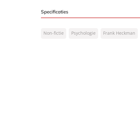
Specificaties
ISBN:
9789022989371
Non-fictie
Psychologie
Frank Heckman
NUR:
770
Type:
Paperback
Auteur(s):
Frank Heckman, Steven
Prijs:
15
,
99
Aantal pagina's:
261
Uitgever:
Lev.
Verschijningsdatum:
13-11-2004