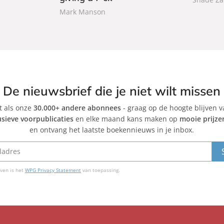
k
k
Mark Manson
De nieuwsbrief die je niet wilt missen
et als onze
30.000+ andere abonnees
- graag op de hoogte blijven 
usieve voorpublicaties
en elke maand kans maken op
mooie prijze
en ontvang het laatste boekennieuws in je inbox.
ven is het
WPG Privacy Statement
van toepassing.