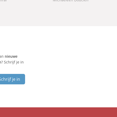
k
van
nieuwe
n
? Schrijf je in
Schrijf je in