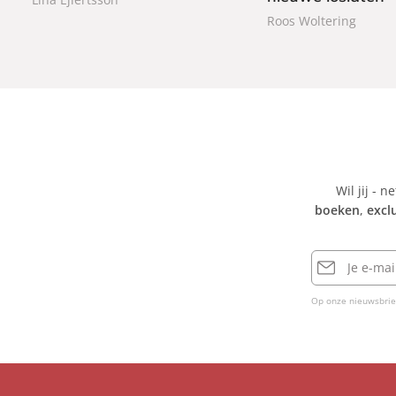
k
k
Roos Woltering
Wil jij - n
boeken
,
excl
E-
mailadres
Op onze nieuwsbrie