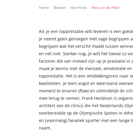
Home
Boeken
Non-fictie
Reis van de Held
Als je een topprestatie wilt leveren is een goe
Je neemt geen genoegen met vage begrippen als
begrijpen wat het verschil maakt tussen winne
en nét niet. Sterker nog. Je wilt het toeval zo ve
factoren die van invloed zijn op je prestatie i
maak je kennis met de mentale, emotionele en 
topprestatie. Het is een ontdekkingsreis naar
kwaliteiten. Je leert angst en weerstand overw
moment te ervaren (flow) en uiteindelijk de sc
mee terug te nemen. Frank Heckman is organis
archtect van de clinics die het Nederlands Ol
voorbereidde op de Olympische Spelen in Athe
en (voormalig) fanatiek sporter met een lange li
naam.