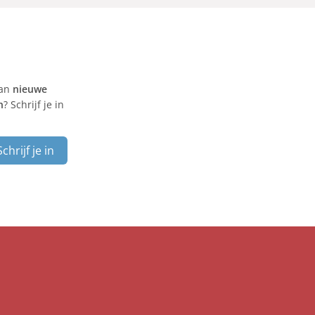
van
nieuwe
n
? Schrijf je in
Schrijf je in