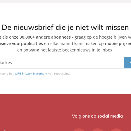
De nieuwsbrief die je niet wilt missen
et als onze
30.000+ andere abonnees
- graag op de hoogte blijven 
usieve voorpublicaties
en elke maand kans maken op
mooie prijze
en ontvang het laatste boekennieuws in je inbox.
ven is het
WPG Privacy Statement
van toepassing.
Volg ons op social media