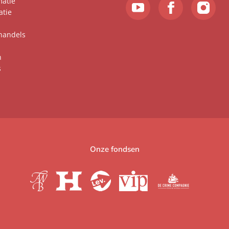
matie
atie
handels
n
s
Onze fondsen