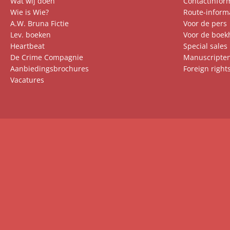
Wat wij doen
Contactinfor
B
Wie is Wie?
Route-inform
i
A.W. Bruna Fictie
Voor de pers
e
Lev. boeken
Voor de boek
Heartbeat
Special sales
De Crime Compagnie
Manuscripte
Aanbiedingsbrochures
Foreign right
Vacatures