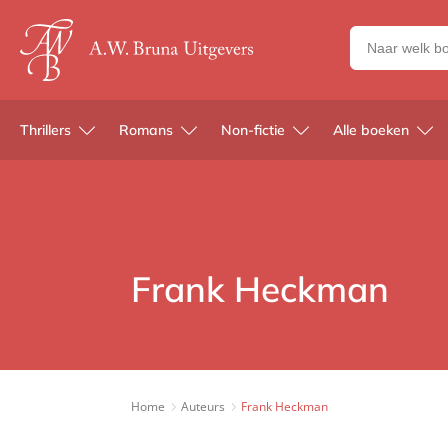
Zoeken
naar
boeken,
auteurs
Thrillers
Romans
Non-fictie
Alle boeken
en
uitgevers
Frank Heckman
Home
Auteurs
Frank Heckman