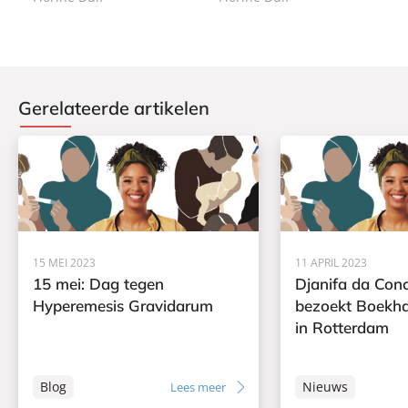
k
Gerelateerde artikelen
15 MEI 2023
11 APRIL 2023
15 mei: Dag tegen
Djanifa da Con
Hyperemesis Gravidarum
bezoekt Boekh
in Rotterdam
Blog
Nieuws
Lees meer