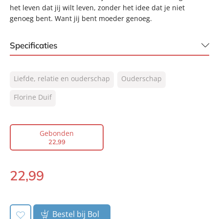
het leven dat jij wilt leven, zonder het idee dat je niet
genoeg bent. Want jij bent moeder genoeg.
Specificaties
ISBN:
9789400513174
Liefde, relatie en ouderschap
Ouderschap
NUR:
012
Type:
Florine Duif
Gebonden
Auteur(s):
Florine Duif
Prijs:
22
,
99
Gebonden
Aantal pagina's:
224
22
,
99
Uitgever:
Lev.
Verschijningsdatum:
01-12-2020
22
,
99
Gebonden:
Bestel bij Bol