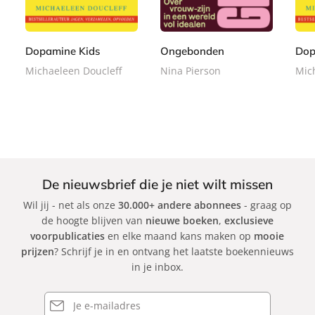
,
,
,
e
e
e
9
9
9
r
r
r
9
9
9
b
b
b
Dopamine Kids
Ongebonden
Dop
a
a
a
Michaeleen Doucleff
Nina Pierson
Mic
c
c
c
k
k
k
De nieuwsbrief die je niet wilt missen
Wil jij - net als onze
30.000+ andere abonnees
- graag op
de hoogte blijven van
nieuwe boeken
,
exclusieve
voorpublicaties
en elke maand kans maken op
mooie
prijzen
? Schrijf je in en ontvang het laatste boekennieuws
in je inbox.
E-
mailadres