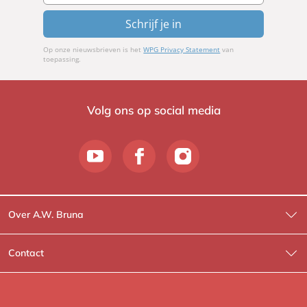
Schrijf je in
Op onze nieuwsbrieven is het
WPG Privacy Statement
van
toepassing.
Volg ons op social media
Over A.W. Bruna
Wat wij doen
Contact
Wie is Wie?
Contactinformatie
A.W. Bruna Fictie