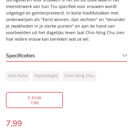
meesterwerk van Sun Tzu specifiek voor vrouwen wordt
uitgelegd en geïnterpreteerd. In korte hoofdstukken met
onderwerpen als "Eerst winnen, dan vechten" en "Verander
je zwakheden in je sterke punten" en aan de hand van
voorbeelden uit het dagelijks leven laat Chin-Ning Chu zien
hoe iedere vrouw kan bereiken wat ze wil.
Specificaties
ISBN:
9789044964042
Non-fictie
Psychologie
Chin-Ning Chu
NUR:
770
Type:
E-book
Auteur(s):
Chin-Ning Chu
E-book
7
,
99
Prijs:
7
,
99
Aantal pagina's:
200
7
,
99
Uitgever:
Lev.
E-
Verschijningsdatum:
book:
24-08-2009