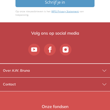
Schrijf je in
Op onze nieuwsbrieven is het
WPG Privacy Statement
van
toepassing.
Volg ons op social media
Over A.W. Bruna
Wat wij doen
Contact
Wie is Wie?
Contactinformatie
A.W. Bruna Fictie
Route-informatie
Onze fondsen