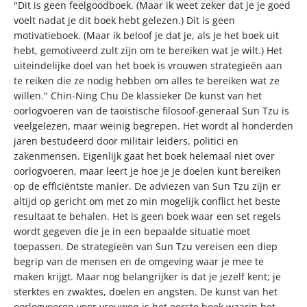
"Dit is geen feelgoodboek. (Maar ik weet zeker dat je je goed
voelt nadat je dit boek hebt gelezen.) Dit is geen
motivatieboek. (Maar ik beloof je dat je, als je het boek uit
hebt, gemotiveerd zult zijn om te bereiken wat je wilt.) Het
uiteindelijke doel van het boek is vrouwen strategieën aan
te reiken die ze nodig hebben om alles te bereiken wat ze
willen." Chin-Ning Chu De klassieker De kunst van het
oorlogvoeren van de taoïstische filosoof-generaal Sun Tzu is
veelgelezen, maar weinig begrepen. Het wordt al honderden
jaren bestudeerd door militair leiders, politici en
zakenmensen. Eigenlijk gaat het boek helemaal niet over
oorlogvoeren, maar leert je hoe je je doelen kunt bereiken
op de efficiëntste manier. De adviezen van Sun Tzu zijn er
altijd op gericht om met zo min mogelijk conflict het beste
resultaat te behalen. Het is geen boek waar een set regels
wordt gegeven die je in een bepaalde situatie moet
toepassen. De strategieën van Sun Tzu vereisen een diep
begrip van de mensen en de omgeving waar je mee te
maken krijgt. Maar nog belangrijker is dat je jezelf kent; je
sterktes en zwaktes, doelen en angsten. De kunst van het
oorlogvoeren voor vrouwen is het eerste boek waarin het