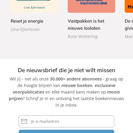
p
p
,
e
,
,
e
e
9
r
9
0
r
r
9
b
9
0
Reset je energie
Vastpakken is het
De 
b
b
a
a
a
nieuwe loslaten
givi
Lina Ejlertsson
c
c
c
Roos Woltering
Mar
k
k
k
De nieuwsbrief die je niet wilt missen
Wil jij - net als onze
30.000+ andere abonnees
- graag op
de hoogte blijven van
nieuwe boeken
,
exclusieve
voorpublicaties
en elke maand kans maken op
mooie
prijzen
? Schrijf je in en ontvang het laatste boekennieuws
in je inbox.
E-
mailadres