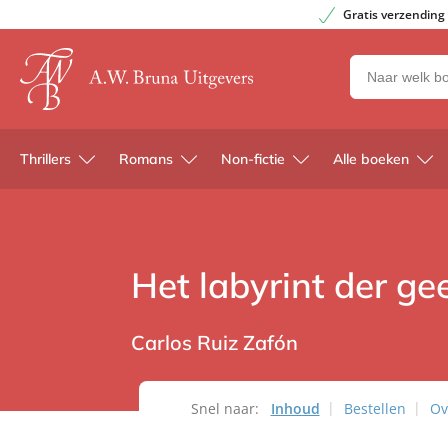
Gratis verzending
Zoeken
naar
boeken,
auteurs
Thrillers
Romans
Non-fictie
Alle boeken
en
uitgevers
Het labyrint der ge
Carlos Ruiz Zafón
Snel naar:
Inhoud
Bestellen
Ov