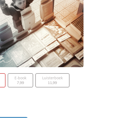
E-book
Luisterboek
7
,
99
11
,
99