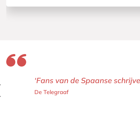
‘Zafón vertelt vaardig en ond
NRC Handelsblad