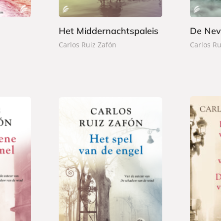
0
0
b
b
a
a
Het Middernachtspaleis
De Nev
c
c
Carlos Ruiz Zafón
Carlos Ru
k
k
P
2
E
1
a
2
-
8
p
,
b