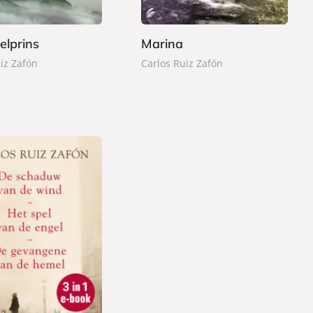
9
b
a
elprins
Marina
c
iz Zafón
Carlos Ruiz Zafón
k