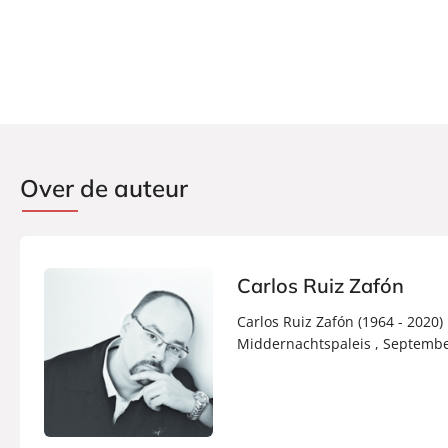
Aantal pagina's:
848
Uitgever:
Signatuur
Verschijningsdatum:
30-10-2017
Over de auteur
Carlos Ruiz Zafón
Carlos Ruiz Zafón (1964 - 2020)
Middernachtspaleis , Septembe