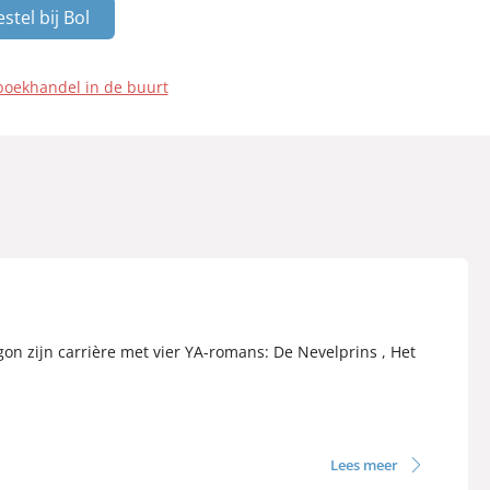
stel bij Bol
boekhandel in de buurt
gon zijn carrière met vier YA-romans: De Nevelprins , Het
Lees meer