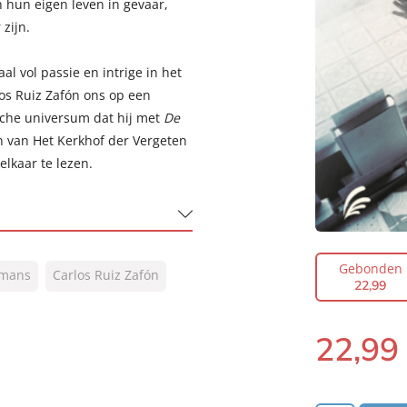
n hun eigen leven in gevaar,
zijn.
l vol passie en intrige in het
os Ruiz Zafón ons op een
ische universum dat hij met
De
n van Het Kerkhof der Vergeten
elkaar te lezen.
Gebonden
mans
Carlos Ruiz Zafón
22
,
99
22
,
99
Gebonden: