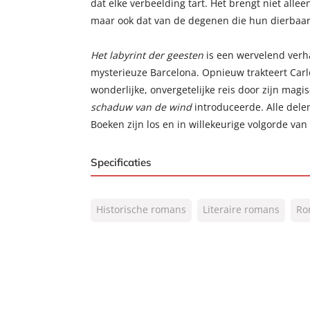
dat elke verbeelding tart. Het brengt niet allee
maar ook dat van de degenen die hun dierbaar 
Het labyrint der geesten
is een wervelend verhaa
mysterieuze Barcelona. Opnieuw trakteert Carl
wonderlijke, onvergetelijke reis door zijn mag
schaduw van de wind
introduceerde. Alle dele
Boeken zijn los en in willekeurige volgorde van 
Specificaties
ISBN:
9789056725815
Historische romans
Literaire romans
Ro
NUR:
302
Type:
Gebonden
Auteur(s):
Carlos Ruiz Zafón
Vertaler:
Nelleke Geel
Prijs:
22
,
99