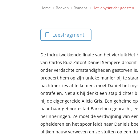
Home
Boeken
Romans
Het labyrint der geesten
Leesfragment
De indrukwekkende finale van het vierluik Het
van Carlos Ruiz Zafón! Daniel Sempere droomt 
onder verdachte omstandigheden gestorven is. 
probeert hem op zijn unieke manier bij te staa
nachtmerries af te komen, moet Daniel het mys
ontrafelen. Net als hij denkt een stap dichter b
hij de eigengereide Alicia Gris. Een geheime o
naar haar geboortestad Barcelona gebracht, een
herinneringen. Ze moet de verdwijning van een 
ophelderen en het spoor leidt naar Daniels b
blijken nauw verweven en ze stuiten op een dui