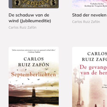
9
n
9
d
d
e
e
De schaduw van de
Stad der nevelen
n
n
wind (Jubileumeditie)
Carlos Ruiz Zafón
Carlos Ruiz Zafón
P
1
P
2
a
5
a
2
p
,
p