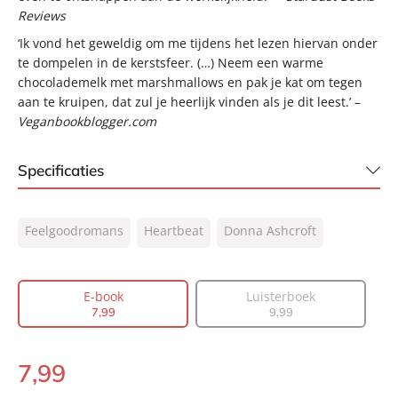
Reviews
‘Ik vond het geweldig om me tijdens het lezen hiervan onder
te dompelen in de kerstsfeer. (…) Neem een warme
chocolademelk met marshmallows en pak je kat om tegen
aan te kruipen, dat zul je heerlijk vinden als je dit leest.’ –
Veganbookblogger.com
Specificaties
ISBN:
9789044936223
Feelgoodromans
Heartbeat
Donna Ashcroft
NUR:
302
Type:
E-book
Auteur(s):
Donna Ashcroft
E-book
Luisterboek
7
,
99
9
,
99
Vertaler:
Donna Nicolaas
Prijs:
7
,
99
7
,
99
Aantal pagina's:
232
E-
Uitgever:
book:
Heartbeat