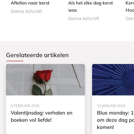
0
0
Aftellen naar kerst
Als het elke dag kerst
Ker
b
b
a
a
was
Hoo
Donna Ashcroft
c
c
Donna Ashcroft
Don
k
k
Gerelateerde artikelen
6 FEBRUARI 2026
16 JANUARI 2026
Valentijnsdag: verhalen en
Blue monday: 1
boeken vol liefde!
om deze dag pos
komen!