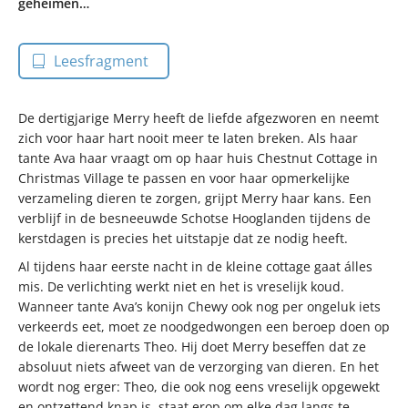
geheimen…
Leesfragment
De dertigjarige Merry heeft de liefde afgezworen en neemt
zich voor haar hart nooit meer te laten breken. Als haar
tante Ava haar vraagt om op haar huis Chestnut Cottage in
Christmas Village te passen en voor haar opmerkelijke
verzameling dieren te zorgen, grijpt Merry haar kans. Een
verblijf in de besneeuwde Schotse Hooglanden tijdens de
kerstdagen is precies het uitstapje dat ze nodig heeft.
Al tijdens haar eerste nacht in de kleine cottage gaat álles
mis. De verlichting werkt niet en het is vreselijk koud.
Wanneer tante Ava’s konijn Chewy ook nog per ongeluk iets
verkeerds eet, moet ze noodgedwongen een beroep doen op
de lokale dierenarts Theo. Hij doet Merry beseffen dat ze
absoluut niets afweet van de verzorging van dieren. En het
wordt nog erger: Theo, die ook nog eens vreselijk opgewekt
en ontzettend knap is, staat erop om elke dag langs te