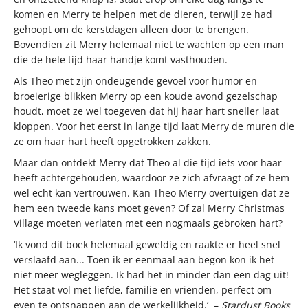
komen en Merry te helpen met de dieren, terwijl ze had
gehoopt om de kerstdagen alleen door te brengen.
Bovendien zit Merry helemaal niet te wachten op een man
die de hele tijd haar handje komt vasthouden.
Als Theo met zijn ondeugende gevoel voor humor en
broeierige blikken Merry op een koude avond gezelschap
houdt, moet ze wel toegeven dat hij haar hart sneller laat
kloppen. Voor het eerst in lange tijd laat Merry de muren die
ze om haar hart heeft opgetrokken zakken.
Maar dan ontdekt Merry dat Theo al die tijd iets voor haar
heeft achtergehouden, waardoor ze zich afvraagt of ze hem
wel echt kan vertrouwen. Kan Theo Merry overtuigen dat ze
hem een tweede kans moet geven? Of zal Merry Christmas
Village moeten verlaten met een nogmaals gebroken hart?
‘Ik vond dit boek helemaal geweldig en raakte er heel snel
verslaafd aan... Toen ik er eenmaal aan begon kon ik het
niet meer wegleggen. Ik had het in minder dan een dag uit!
Het staat vol met liefde, familie en vrienden, perfect om
even te ontsnappen aan de werkelijkheid.’ –
Stardust Books