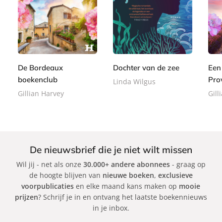
P
E
E
2
a
8
8
-
-
2
p
,
,
b
b
,
e
9
9
o
o
9
r
9
9
o
o
9
b
De Bordeaux
Dochter van de zee
Een
k
k
a
boekenclub
Pro
Linda Wilgus
c
Gillian Harvey
Gill
k
De nieuwsbrief die je niet wilt missen
Wil jij - net als onze
30.000+ andere abonnees
- graag op
de hoogte blijven van
nieuwe boeken
,
exclusieve
voorpublicaties
en elke maand kans maken op
mooie
prijzen
? Schrijf je in en ontvang het laatste boekennieuws
in je inbox.