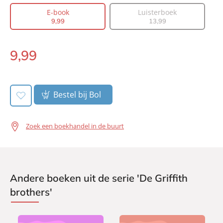
Auteur(s):
Maggie Gates
E-book
Luisterboek
9
,
99
13
,
99
Vertaler:
Bianca Nederlof
Prijs:
9
,
99
9
,
99
Aantal pagina's:
400
E-
Uitgever:
book:
Heartbeat
Verschijningsdatum:
26-06-2025
Bestel bij Bol
Zoek een boekhandel in de buurt
Andere boeken uit de serie 'De Griffith
brothers'