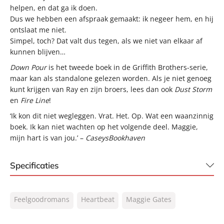
helpen, en dat ga ik doen.
Dus we hebben een afspraak gemaakt: ik negeer hem, en hij
ontslaat me niet.
Simpel, toch? Dat valt dus tegen, als we niet van elkaar af
kunnen blijven…
Down Pour
is het tweede boek in de Griffith Brothers-serie,
maar kan als standalone gelezen worden. Als je niet genoeg
kunt krijgen van Ray en zijn broers, lees dan ook
Dust Storm
en
Fire Line
!
‘Ik kon dit niet wegleggen. Vrat. Het. Op. Wat een waanzinnig
boek. Ik kan niet wachten op het volgende deel. Maggie,
mijn hart is van jou.’ –
CaseysBookhaven
Specificaties
ISBN:
9789044938432
Feelgoodromans
Heartbeat
Maggie Gates
NUR:
302
Type:
E-book