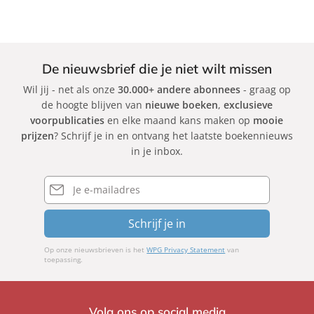
De nieuwsbrief die je niet wilt missen
Wil jij - net als onze
30.000+ andere abonnees
- graag op
de hoogte blijven van
nieuwe boeken
,
exclusieve
voorpublicaties
en elke maand kans maken op
mooie
prijzen
? Schrijf je in en ontvang het laatste boekennieuws
in je inbox.
E-
mailadres
Schrijf je in
Op onze nieuwsbrieven is het
WPG Privacy Statement
van
toepassing.
Volg ons op social media