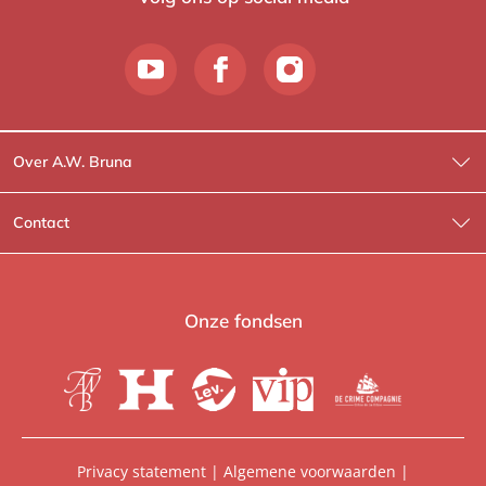
Over A.W. Bruna
Wat wij doen
Contact
Wie is Wie?
Contactinformatie
A.W. Bruna Fictie
Route-informatie
Onze fondsen
Lev. boeken
Voor de pers
Heartbeat
Voor de boekhandels
De Crime Compagnie
Special sales
Privacy statement
|
Algemene voorwaarden
|