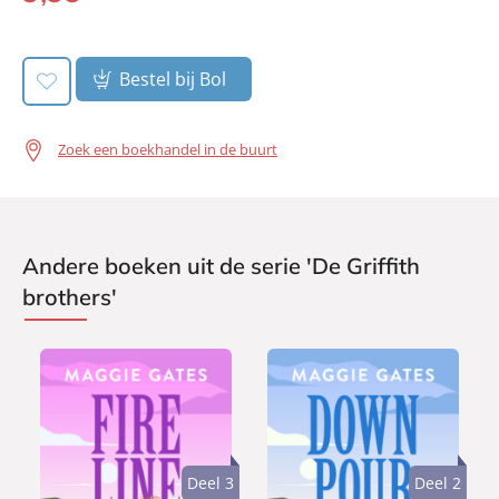
Uitgever:
book:
Heartbeat
Verschijningsdatum:
15-05-2025
Bestel bij Bol
Zoek een boekhandel in de buurt
Andere boeken uit de serie 'De Griffith
brothers'
Deel 3
Deel 2