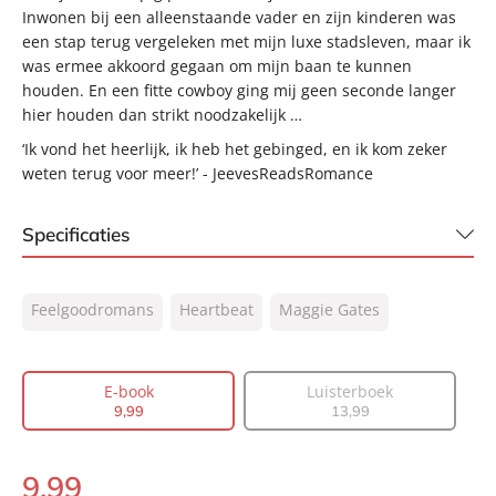
Inwonen bij een alleenstaande vader en zijn kinderen was
een stap terug vergeleken met mijn luxe stadsleven, maar ik
was ermee akkoord gegaan om mijn baan te kunnen
houden. En een fitte cowboy ging mij geen seconde langer
hier houden dan strikt noodzakelijk …
‘Ik vond het heerlijk, ik heb het gebinged, en ik kom zeker
weten terug voor meer!’ - JeevesReadsRomance
Specificaties
ISBN:
9789044938425
Feelgoodromans
Heartbeat
Maggie Gates
NUR:
302
Type:
E-book
Auteur(s):
Maggie Gates
E-book
Luisterboek
9
,
99
13
,
99
Vertaler:
Denise Janssen
Prijs:
9
,
99
9
,
99
Aantal pagina's:
400
E-