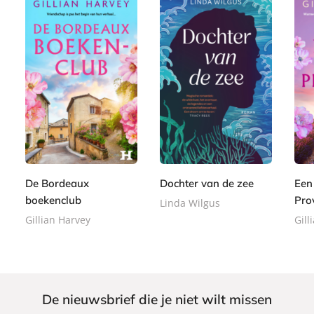
P
E
E
2
a
8
8
-
-
2
p
,
,
b
b
,
e
9
9
o
o
9
r
9
9
o
o
9
b
De Bordeaux
Dochter van de zee
Een
k
k
a
boekenclub
Pro
Linda Wilgus
c
Gillian Harvey
Gill
k
De nieuwsbrief die je niet wilt missen