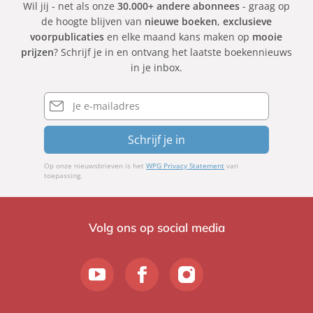
Wil jij - net als onze
30.000+ andere abonnees
- graag op
de hoogte blijven van
nieuwe boeken
,
exclusieve
voorpublicaties
en elke maand kans maken op
mooie
prijzen
? Schrijf je in en ontvang het laatste boekennieuws
in je inbox.
E-
mailadres
Schrijf je in
Op onze nieuwsbrieven is het
WPG Privacy Statement
van
toepassing.
Volg ons op social media