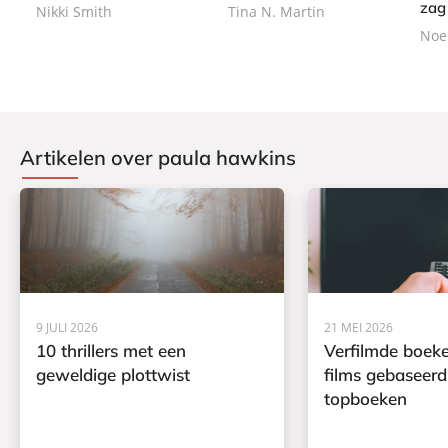
zag
Nikki Smith
Tina N. Martin
c
Noel
k
Artikelen over paula hawkins
9 JULI 2026
21 MEI 2026
10 thrillers met een
Verfilmde boeke
geweldige plottwist
films gebaseerd
topboeken