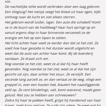
vos.
De nachtelijke stilte wordt verbroken door een laag gebrom.
Een vliegtuig? Het meisje veegt het bloed uit haar ogen, kijkt
omhoog naar de lucht en ziet alleen sterren.
Het gebrom wordt luider, lager. Een auto die schakelt? Komt
ze in de buurt van de hoofdweg? Haar hart springt op en
vanuit ergens diep in haar binnenste verzamelt ze de
energie om het op een lopen te zetten.
Het licht achter haar voelt ze eerder dan dat ze het ziet. Ze
voelt hoe haar gestalte in het duister wordt uitgelicht en
weet dat de auto van achter haar komt. Bij de boerderij
vandaan. Ze draait zich om.
Nog voordat ze het ziet, weet ze al dat hij haar heeft
gevonden. Nog voordat ze het ziet, weet ze al dat het zijn
gezicht zal zijn, daar achter het stuur. Ze verstijft. Een
seconde lang aarzelt ze, en dan verlaat ze de weg, vliegt een
greppel in, over een houten hek, klautert het naastliggende
veld op. Ze rent blindelings, valt, komt overeind, maakt geen
geluid. Wat zou ze hebben aan schreeuwen?
Zodra hij haar te pakken heeft, grijpt hij handenvol van haar
haren, trekt haar omlaag. Ze ruikt zijn adem. Ze weet wat hij