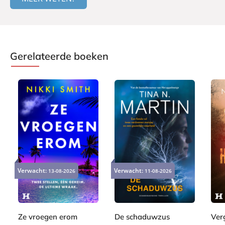
Gerelateerde boeken
E
P
E
9
2
-
a
9
Verwacht:
Verwacht:
13-08-2026
11-08-2026
-
,
4
b
p
,
b
9
,
o
e
9
o
9
9
o
r
9
o
9
k
b
Ze vroegen erom
De schaduwzus
Ver
k
a