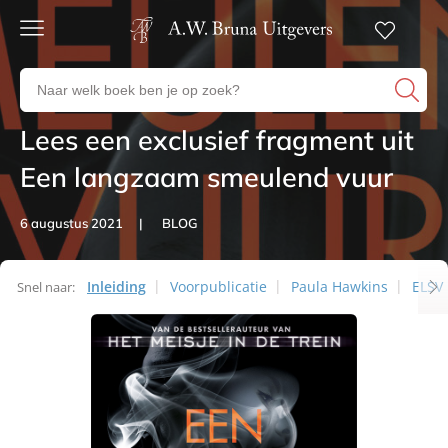
Gratis
verzending
Zoeken
Voor
naar
23:00
boeken,
besteld,
Lees een exclusief fragment uit
Artikelen
volgende
auteurs
werkdag
en
Een langzaam smeulend vuur
in huis
uitgevers
Veilig
6 augustus 2021
BLOG
betalen
Gratis
retourneren
Inleiding
Voorpublicatie
Paula Hawkins
ELSV
Snel naar:
Artikelen