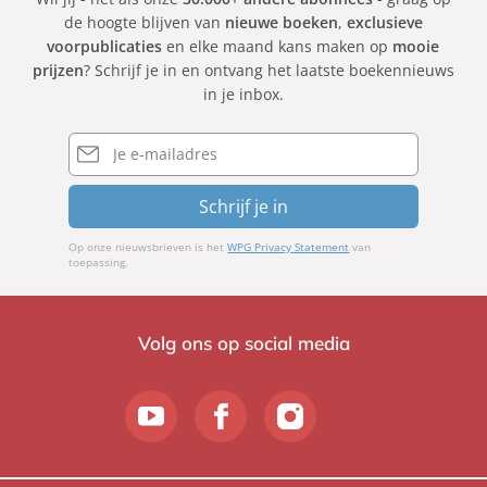
de hoogte blijven van
nieuwe boeken
,
exclusieve
voorpublicaties
en elke maand kans maken op
mooie
prijzen
? Schrijf je in en ontvang het laatste boekennieuws
in je inbox.
E-
mailadres
Schrijf je in
Op onze nieuwsbrieven is het
WPG Privacy Statement
van
toepassing.
Volg ons op social media