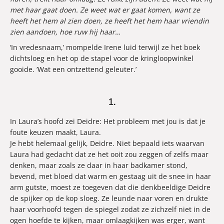
met haar gaat doen. Ze weet wat er gaat komen, want ze
heeft het hem al zien doen, ze heeft het hem haar vriendin
zien aandoen, hoe ruw hij haar…
‘In vredesnaam,’ mompelde Irene luid terwijl ze het boek
dichtsloeg en het op de stapel voor de kringloopwinkel
gooide. ‘Wat een ontzettend geleuter.’
1.
In Laura’s hoofd zei Deidre: Het probleem met jou is dat je
foute keuzen maakt, Laura.
Je hebt helemaal gelijk, Deidre. Niet bepaald iets waarvan
Laura had gedacht dat ze het ooit zou zeggen of zelfs maar
denken, maar zoals ze daar in haar badkamer stond,
bevend, met bloed dat warm en gestaag uit de snee in haar
arm gutste, moest ze toegeven dat die denkbeeldige Deidre
de spijker op de kop sloeg. Ze leunde naar voren en drukte
haar voorhoofd tegen de spiegel zodat ze zichzelf niet in de
ogen hoefde te kijken, maar omlaagkijken was erger, want