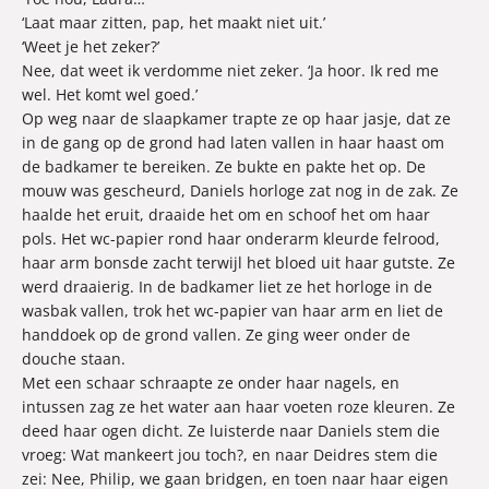
‘Laat maar zitten, pap, het maakt niet uit.’
‘Weet je het zeker?’
Nee, dat weet ik verdomme niet zeker. ‘Ja hoor. Ik red me
wel. Het komt wel goed.’
Op weg naar de slaapkamer trapte ze op haar jasje, dat ze
in de gang op de grond had laten vallen in haar haast om
de badkamer te bereiken. Ze bukte en pakte het op. De
mouw was gescheurd, Daniels horloge zat nog in de zak. Ze
haalde het eruit, draaide het om en schoof het om haar
pols. Het wc-papier rond haar onderarm kleurde felrood,
haar arm bonsde zacht terwijl het bloed uit haar gutste. Ze
werd draaierig. In de badkamer liet ze het horloge in de
wasbak vallen, trok het wc-papier van haar arm en liet de
handdoek op de grond vallen. Ze ging weer onder de
douche staan.
Met een schaar schraapte ze onder haar nagels, en
intussen zag ze het water aan haar voeten roze kleuren. Ze
deed haar ogen dicht. Ze luisterde naar Daniels stem die
vroeg: Wat mankeert jou toch?, en naar Deidres stem die
zei: Nee, Philip, we gaan bridgen, en toen naar haar eigen