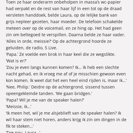
Toen ze haar onderarm onbeholpen in massa’s wc-papier
had verpakt en de rest van haar lijf in een tot op de draad
versleten handdoek, belde Laura, op de lelijke bank van
grijs nepleer gezeten, haar moeder. De telefoon schakelde
meteen over op de voicemail, en ze hing op. Het had geen
zin om beltegoed te verspillen. Daarna belde ze haar vader.
‘Alles in orde, meissie?’ Op de achtergrond hoorde ze
geluiden, de radio, 5 Live.
‘Papa.’ Ze voelde een brok in haar keel die ze wegslikte.
‘Wat is er?’
‘Zou je even langs kunnen komen? Ik… Ik heb een slechte
nacht gehad, en ik vroeg me af of je misschien gewoon even
kon komen. Ik weet dat het een heel eind rijden is, maar ik…’
‘Nee, Philip.’ Deidre op de achtergrond, sissend tussen
opeengeklemde tanden. ‘We gaan bridgen.’
‘Papa? Wil je me van de speaker halen?’
‘Meissie, ik…’
‘Ik meen het, wil je me alsjeblieft van de speaker halen? Ik
wil haar stem niet horen, anders krijg ik zin om dingen in de
fik te steken…’
‘Toe nou, Laura…’