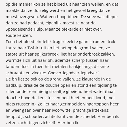
op die manier kon ze het bloed uit haar zien wellen, en dat
maakte dat ze duizelig werd en het gevoel kreeg dat ze
moest overgeven. Wat een hoop bloed. De snee was dieper
dan ze had gedacht, eigenlijk moest ze naar de
Spoedeisende Hulp. Maar ze piekerde er niet over.
Foute keuzen.
Toen het bloed eindelijk trager leek te gaan stromen, trok
Laura haar T-shirt uit en liet het op de grond vallen, ze
stapte uit haar spijkerbroek, liet haar onderbroek zakken,
wurmde zich uit haar bh, ademde scherp tussen haar
tanden door in toen het metalen haakje langs de snee
schraapte en vloekte: ‘Godverdegodverdegodver.’
De bh liet ze ook op de grond vallen. Ze klauterde in de
badkuip, draaide de douche open en stond een tijdlang te
rillen onder een nietig straaltje gloeiend heet water (haar
douche bood de keus tussen heel heet en heel koud, met
niets rtussenin). Ze liet haar gerimpelde vingertoppen heen
en weer gaan over haar ivoorwitte, prachtige littekens:
heup, dij, schouder, achterkant van de schedel. Hier ben ik,
zei ze zacht tegen zichzelf. Hier ben ik.