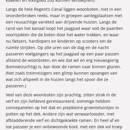
kukelen en voorgoed zou kunnen verdwijnen).
Langs de hele Regent’s Canal liggen woonboten, niet in een
ononderbroken reeks, maar in groepen aanlegplaatsen met
een reusachtige variëteit aan drijvende huizen. Langs de
rand van het kanaal loopt het jaagpad waar ooit de paarden
voortsjokten die de boten door het water trokken, en waar
nu fietsers, hardlopers en kinderen op scooters om de
ruimte strijden. Op alle uren van de dag en de nacht
passeren voetgangers op het jaagpad op een paar passen
afstand de woonboten, en wie dat wil en erg nieuwsgierig
(bemoeizuchtig) is, kan door de ramen naar binnen gluren.
(Net zoals treinreizigers een glimp kunnen opvangen van
wat zich afspeelt in de huizen langs het spoor die ze
passeren.)
Veel van deze woonboten zijn prachtig, zitten strak in de
verf en zijn liefdevol gerestaureerd, sommige hebben
zonnepanelen op het dak en piepkleine groentetuintjes in
potten op het dek. Andere zijn wat verwaarloosder, met
afbladderende verf en dichtgekoekte ramen. En heel af en
toe passeer je een onbewoonde boot, met een dek vol troep