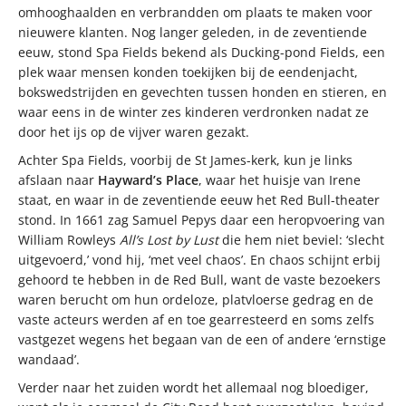
omhooghaalden en verbrandden om plaats te maken voor
nieuwere klanten. Nog langer geleden, in de zeventiende
eeuw, stond Spa Fields bekend als Ducking-pond Fields, een
plek waar mensen konden toekijken bij de eendenjacht,
bokswedstrijden en gevechten tussen honden en stieren, en
waar eens in de winter zes kinderen verdronken nadat ze
door het ijs op de vijver waren gezakt.
Achter Spa Fields, voorbij de St James-kerk, kun je links
afslaan naar
Hayward’s Place
, waar het huisje van Irene
staat, en waar in de zeventiende eeuw het Red Bull-theater
stond. In 1661 zag Samuel Pepys daar een heropvoering van
William Rowleys
All’s Lost by Lust
die hem niet beviel: ‘slecht
uitgevoerd,’ vond hij, ‘met veel chaos’. En chaos schijnt erbij
gehoord te hebben in de Red Bull, want de vaste bezoekers
waren berucht om hun ordeloze, platvloerse gedrag en de
vaste acteurs werden af en toe gearresteerd en soms zelfs
vastgezet wegens het begaan van de een of andere ‘ernstige
wandaad’.
Verder naar het zuiden wordt het allemaal nog bloediger,