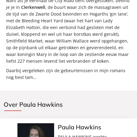
want als je eenmaal de City Road bent overgestoken, bevind
je je in
Clerkenwell
, de buurt waar zich de massagraven uit
de tijd van de Zwarte Dood bevinden en Hogarths ‘gin lane’,
met de Bleeding Heart Yard (waar het hart van Lady
Elizabeth Hatton, die een verbond had gesloten met de
duivel, kloppend en wel uit haar borstkas werd gerukt),
Smithfield Market, waar William Wallace werd opgehangen,
op de pijnbank uit elkaar getrokken en gevierendeeld, en
waar koningin Mary in de loop van de zestiende eeuw maar
liefst 227 mensen levend liet verbranden of koken.
Daarbij vergeleken zijn de gebeurtenissen in mijn romans
nog best tam…
Over Paula Hawkins
Paula Hawkins
PAULA HAWKINS werkte