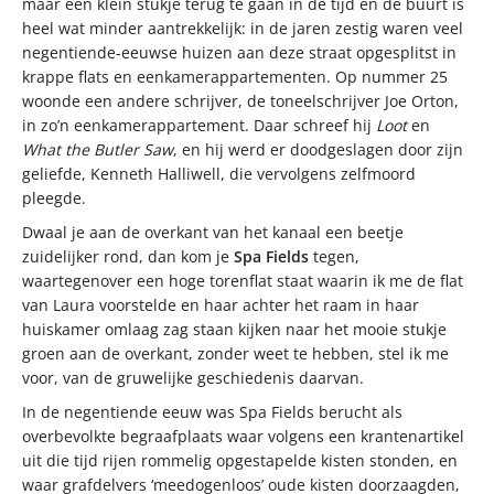
maar een klein stukje terug te gaan in de tijd en de buurt is
heel wat minder aantrekkelijk: in de jaren zestig waren veel
negentiende-eeuwse huizen aan deze straat opgesplitst in
krappe flats en eenkamerappartementen. Op nummer 25
woonde een andere schrijver, de toneelschrijver Joe Orton,
in zo’n eenkamerappartement. Daar schreef hij
Loot
en
What the Butler Saw
, en hij werd er doodgeslagen door zijn
geliefde, Kenneth Halliwell, die vervolgens zelfmoord
pleegde.
Dwaal je aan de overkant van het kanaal een beetje
zuidelijker rond, dan kom je
Spa Fields
tegen,
waartegenover een hoge torenflat staat waarin ik me de flat
van Laura voorstelde en haar achter het raam in haar
huiskamer omlaag zag staan kijken naar het mooie stukje
groen aan de overkant, zonder weet te hebben, stel ik me
voor, van de gruwelijke geschiedenis daarvan.
In de negentiende eeuw was Spa Fields berucht als
overbevolkte begraafplaats waar volgens een krantenartikel
uit die tijd rijen rommelig opgestapelde kisten stonden, en
waar grafdelvers ‘meedogenloos’ oude kisten doorzaagden,