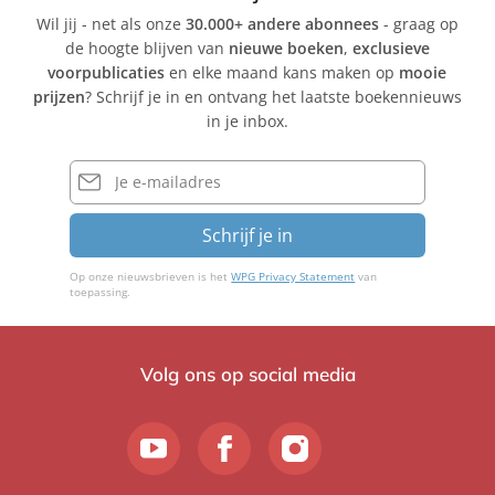
Wil jij - net als onze
30.000+ andere abonnees
- graag op
de hoogte blijven van
nieuwe boeken
,
exclusieve
voorpublicaties
en elke maand kans maken op
mooie
prijzen
? Schrijf je in en ontvang het laatste boekennieuws
in je inbox.
E-
mailadres
Schrijf je in
Op onze nieuwsbrieven is het
WPG Privacy Statement
van
toepassing.
Volg ons op social media