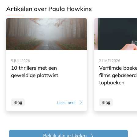
l
a
a
Artikelen over Paula Hawkins
a
H
H
H
a
a
a
w
w
w
k
k
k
i
i
i
n
n
n
s
s
s
9 JULI 2026
21 MEI 2026
10 thrillers met een
Verfilmde boeke
geweldige plottwist
films gebaseerd
topboeken
Blog
Blog
Lees meer
Bekijk alle artikelen