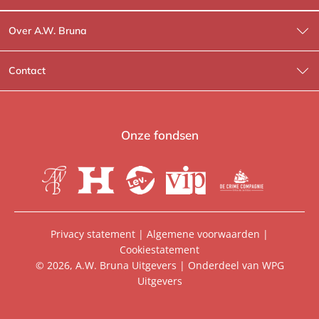
Over A.W. Bruna
Wat wij doen
Contact
Wie is Wie?
Contactinformatie
A.W. Bruna Fictie
Route-informatie
Onze fondsen
Lev. boeken
Voor de pers
Heartbeat
Voor de boekhandels
De Crime Compagnie
Special sales
Privacy statement
|
Algemene voorwaarden
|
Cookiestatement
Aanbiedingsbrochures
Manuscripten
© 2026, A.W. Bruna Uitgevers | Onderdeel van
WPG
Uitgevers
Vacatures
Foreign rights