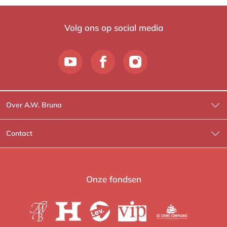
Volg ons op social media
Over A.W. Bruna
Wat wij doen
Contact
Wie is Wie?
Contactinformatie
A.W. Bruna Fictie
Route-informatie
Onze fondsen
Lev. boeken
Voor de pers
Heartbeat
Voor de boekhandels