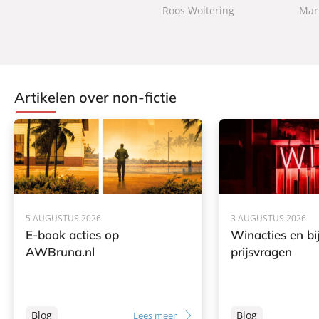
c
c
Roos Woltering
Mar
k
k
k
Artikelen over non-fictie
5 AUGUSTUS 2026
3 AUGUSTUS 2026
E-book acties op
Winacties en bi
AWBruna.nl
prijsvragen
Blog
Blog
Lees meer