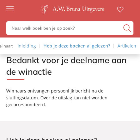
Gratis
verzending
Zoeken
Voor
naar
23:00
boeken,
besteld,
volgende
auteurs
Inleiding
Inleiding
Heb je deze boeken al gelezen?
Heb je deze boeken al gelezen?
Artikelen
Artikel
el naar:
Snel naar:
werkdag
en
in huis
Bedankt voor je deelname aan
Home
uitgevers
Veilig
de winactie
betalen
Gratis
retourneren
Winnaars ontvangen persoonlijk bericht na de
sluitingsdatum. Over de uitslag kan niet worden
gecorrespondeerd.