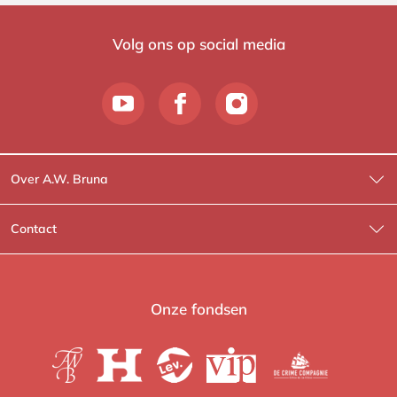
Volg ons op social media
Over A.W. Bruna
Wat wij doen
Contact
Wie is Wie?
Contactinformatie
A.W. Bruna Fictie
Route-informatie
Onze fondsen
Lev. boeken
Voor de pers
Heartbeat
Voor de boekhandels