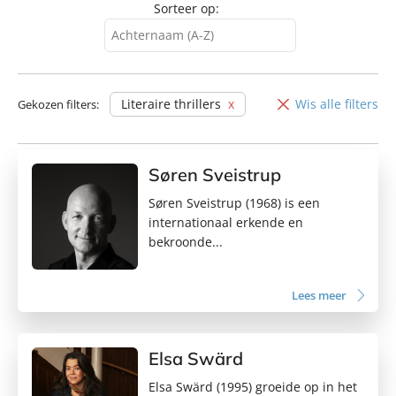
Sorteer op:
Achternaam (A-Z)
Achternaam (A-Z)
Achternaam (Z-A)
Literaire thrillers
Wis alle filters
Gekozen filters:
Voornaam (A-Z)
Voornaam (Z-A)
Søren Sveistrup
Søren Sveistrup (1968) is een
internationaal erkende en
bekroonde...
Lees meer
Elsa Swärd
Elsa Swärd (1995) groeide op in het