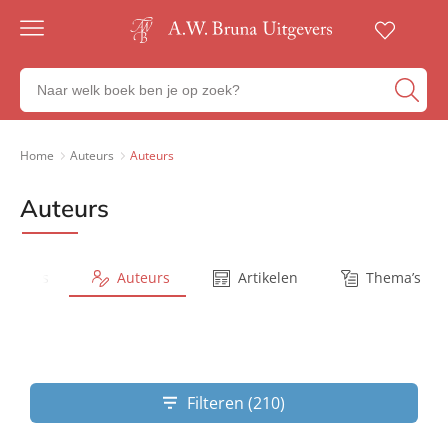
Gratis
verzending
Zoeken
Voor
naar
23:00
boeken,
besteld,
volgende
auteurs
Home
Auteurs
Auteurs
werkdag
en
in huis
uitgevers
Auteurs
Veilig
betalen
Gratis
retourneren
Series
Auteurs
Artikelen
Thema’s
Filteren (210)