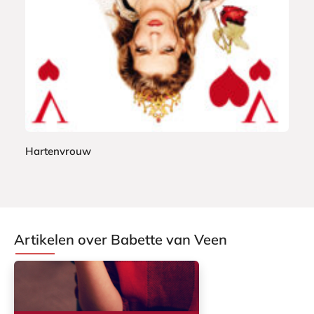
k
Hartenvrouw
B
a
b
e
Artikelen over Babette van Veen
t
t
e
v
a