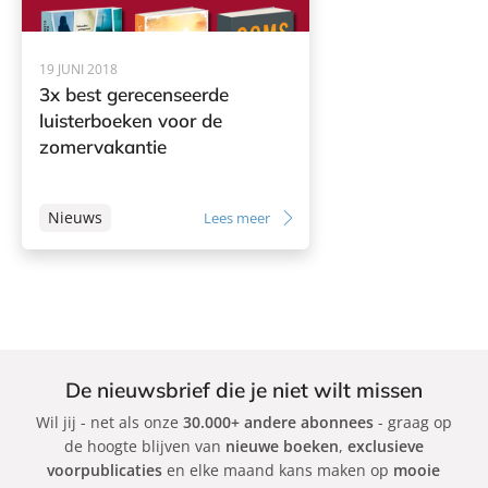
n
V
e
19 JUNI 2018
e
3x best gerecenseerde
n
luisterboeken voor de
zomervakantie
Nieuws
Lees meer
De nieuwsbrief die je niet wilt missen
Wil jij - net als onze
30.000+ andere abonnees
- graag op
de hoogte blijven van
nieuwe boeken
,
exclusieve
voorpublicaties
en elke maand kans maken op
mooie