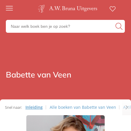
Gratis
verzending
Zoeken
Voor
naar
23:00
boeken,
besteld,
volgende
auteurs
werkdag
en
in huis
uitgevers
Veilig
betalen
Babette van Veen
Auteurs
Gratis
retourneren
Inleiding
Alle boeken van Babette van Veen
Art
Snel naar:
Auteurs