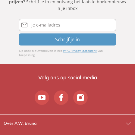
prijzen
? Schrijf je in en ontvang het laatste boekennieuws
in je inbox.
E-
mailadres
Schrijf je in
Op onze nieuwsbrieven is het
WPG Privacy Statement
van
toepassing.
Volg ons op social media
Over A.W. Bruna
Wat wij doen