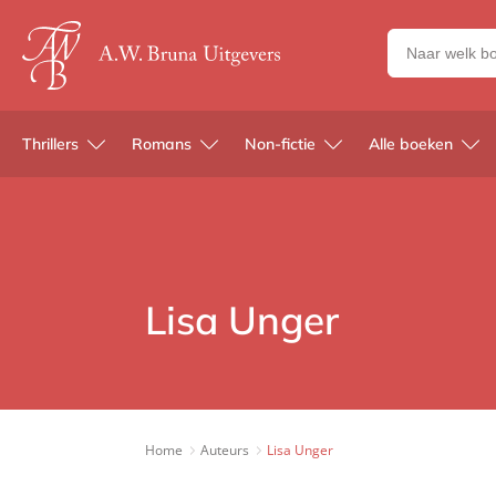
Zoeken
naar
boeken,
auteurs
Thrillers
Romans
Non-fictie
Alle boeken
en
uitgevers
Lisa Unger
Home
Auteurs
Lisa Unger