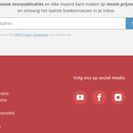
usieve voorpublicaties
en elke maand kans maken op
mooie prijze
en ontvang het laatste boekennieuws in je inbox.
ven is het
WPG Privacy Statement
van toepassing.
Volg ons op social media
matie
atie
handels
n
s