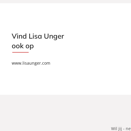
s
s
a
a
U
U
n
n
g
g
Vind Lisa Unger
e
e
r
ook op
r
www.lisaunger.com
Wil jij - n