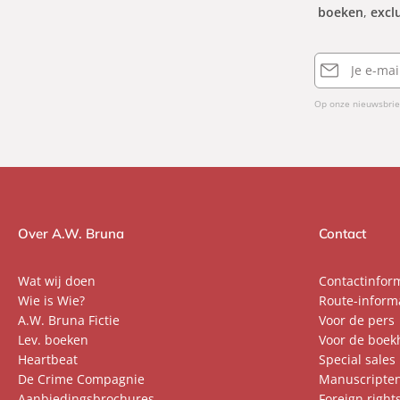
boeken
,
excl
E-
mailadres
Op onze nieuwsbrie
Over A.W. Bruna
Contact
Wat wij doen
Contactinfor
Wie is Wie?
Route-inform
A.W. Bruna Fictie
Voor de pers
Lev. boeken
Voor de boek
Heartbeat
Special sales
De Crime Compagnie
Manuscripte
Aanbiedingsbrochures
Foreign right