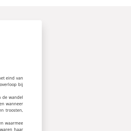
et eind van
overloop bij
an de wandel
llen wanneer
n troosten,
iden waarmee
 waren haar