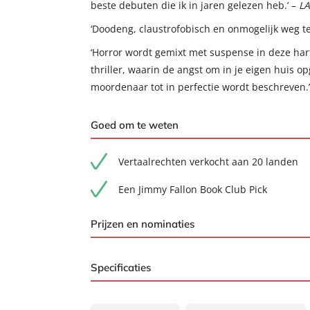
beste debuten die ik in jaren gelezen heb.’ –
LA
‘Doodeng, claustrofobisch en onmogelijk weg te
‘Horror wordt gemixt met suspense in deze h
thriller, waarin de angst om in je eigen huis o
moordenaar tot in perfectie wordt beschreven.’
Goed om te weten
Vertaalrechten verkocht aan 20 landen
Een Jimmy Fallon Book Club Pick
Prijzen en nominaties
Winnaar Thrillzone Award Beste Vertaalde
Specificaties
ISBN:
9789044937527