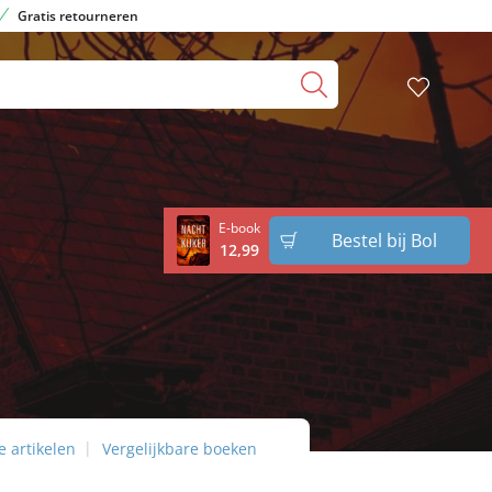
Gratis retourneren
E-book
Bestel bij Bol
12
,
99
 artikelen
Vergelijkbare boeken