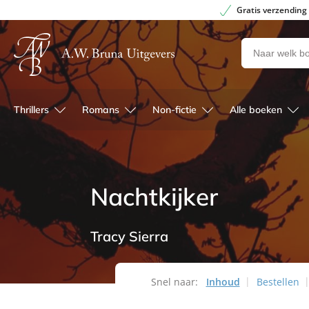
Gratis verzending
Zoeken
naar
boeken,
auteurs
Thrillers
Romans
Non-fictie
Alle boeken
en
uitgevers
Nachtkijker
Tracy Sierra
Snel naar:
Inhoud
Bestellen