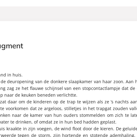
agment
nd in huis.
n de deuropening van de donkere slaapkamer van haar zoon. Aan h
ng zag ze het flauwe schijnsel van een stopcontactlampje dat de 
rap naar de keuken beneden verlichtte.
zat daar om de kinderen op de trap te wijzen als ze ’s nachts a
te voorkomen dat ze argeloos, stilletjes in het trapgat zouden va
onken naar de kamer van hun ouders stommelden om zich te late
water te drinken, of omdat ze in hun bed hadden geplast.
is kraakte in zijn voegen, de wind floot door de kieren. De gelu
erweerde tegen de storm, zijn hortende en stotende ademhaling,