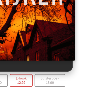
k
E-book
Luisterboek
0
12
,
99
15
,
99