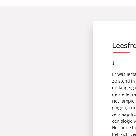
Leesfr
1
Er was iema
Ze stond i
de lange ga
de steile t
Het lampje 
gingen, om 
ze slaapdr
een slokje 
Het oude hu
het zich v