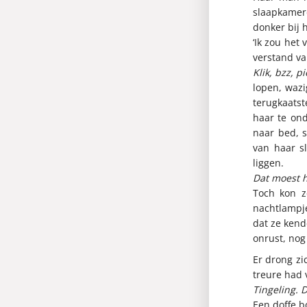
slaapkamer
donker bij 
‘Ik zou het
verstand va
Klik, bzz, pi
lopen, wazi
terugkaatst
haar te on
naar bed, 
van haar s
liggen.
Dat moest h
Toch kon z
nachtlampje
dat ze kend
onrust, nog
Er drong zi
treure had 
Tingeling. 
Een doffe b