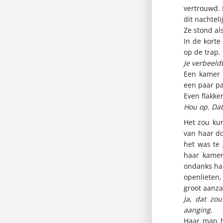
vertrouwd. 
dit nachtel
Ze stond al
In de korte
op de trap.
Je verbeeldt
Een kamer v
een paar p
Even flakke
Hou op. Dat
Het zou ku
van haar do
het was te 
haar kamer
ondanks haa
openlieten,
groot aanza
Ja, dat zo
aanging.
Haar man h