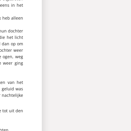
eens in het
k heb alleen
 hun dochter
ie het licht
nd dan op om
ochter weer
e ogen, weg
e weer ging
ken van het
t geluid was
 nachtelijke
 tot uit den
hten.