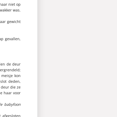
maar niet op
 wakker was.
waar gewicht
ap gevallen,
den de deur
vergrendeld;
t meisje kon
slot deden,
 deur die ze
ze haar voor
de babyfoon
 afgesloten