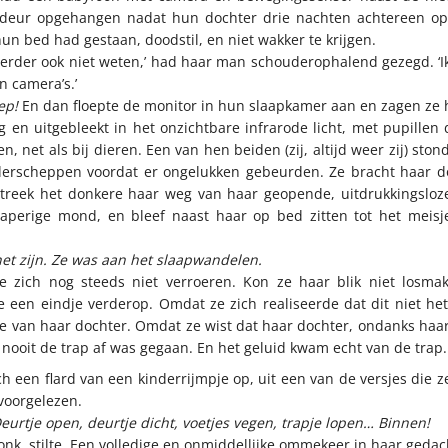
deur opgehangen nadat hun dochter drie nachten achtereen op
hun bed had gestaan, doodstil, en niet wakker te krijgen.
 verder ook niet weten,’ had haar man schouderophalend gezegd. ‘I
n camera’s.’
ep!
En dan floepte de monitor in hun slaapkamer aan en zagen ze
g en uitgebleekt in het onzichtbare infrarode licht, met pupillen d
en, net als bij dieren. Een van hen beiden (zij, altijd weer zij) sto
derscheppen voordat er ongelukken gebeurden. Ze bracht haar d
streek het donkere haar weg van haar geopende, uitdrukkingsloz
laperige mond, en bleef naast haar op bed zitten tot het meisj
et zijn. Ze was aan het slaapwandelen.
e zich nog steeds niet verroeren. Kon ze haar blik niet losma
 een eindje verderop. Omdat ze zich realiseerde dat dit niet he
e van haar dochter. Omdat ze wist dat haar dochter, ondanks haar
 nooit de trap af was gegaan. En het geluid kwam echt van de trap.
ch een flard van een kinderrijmpje op, uit een van de versjes die ze
voorgelezen.
Deurtje open, deurtje dicht, voetjes vegen, trapje lopen… Binnen!
onk, stilte. Een volledige en onmiddellijke ommekeer in haar gedac