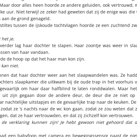
Maar door alles heen hoorde ze andere geluiden, ook vertrouwd, 
ijke uur. Niet terwijl ze zeker had geweten dat zij de enige was die
s aan de grond genageld.
 stiltes tussen de ijskoude tochtvlagen hoorde ze een zuchtend z
 het je.
erder lag haar dochter te slapen. Haar zoontje was weer in sla
assen van haar vandaan.
rde de hoop op dat het haar man kon zijn.
 kan niet.
nnen dat haar dochter weer aan het slaapwandelen was. Ze had
chters slaapkamer die uitkwam bij de oude trap in het voorhuis 
gevaarlijk om haar daar halfblind te laten ronddwalen. Maar he
 uit zijn gegaan door de andere deur, de deur die ze niet op 
r nachtelijke uitstapjes en de gevaarlijke trap naar de keuken. De
 zodat ze ’s nachts naar de wc kon gaan, zodat ze zou weten dat 
gen, dat ze haar vertrouwden, en dat zij zichzelf kon vertrouwen.
u de verklaring kunnen zijn! Je hebt gewoon niet gehoord dat 
ad een babyfoon met camera en bewegingssensor naast de niet