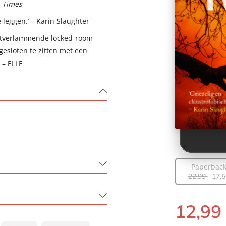
 Times
 leggen.’ – Karin Slaughter
artverlammende locked-room
pgesloten te zitten met een
 – ELLE
Paperbac
22
,
99
17
,
5
 Thrillerdebuut 2025
12
,
99
E-
book: