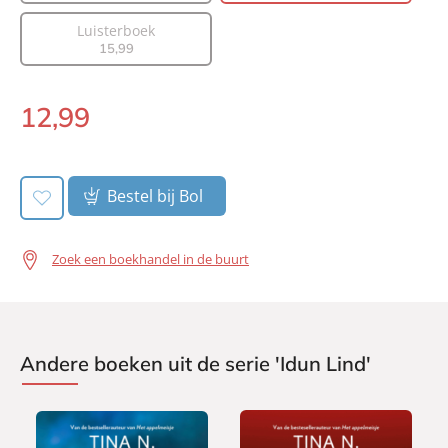
Aantal pagina's:
432
Luisterboek
Uitgever:
A.W. Bruna Uitgevers
15
,
99
Verschijningsdatum:
07-01-2025
12
,
99
E-
book:
Bestel bij Bol
Zoek een boekhandel in de buurt
Andere boeken uit de serie 'Idun Lind'