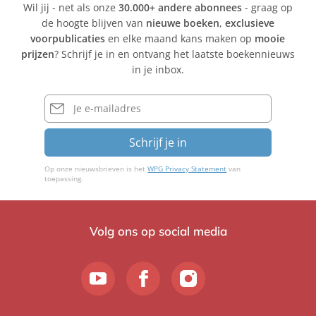
Wil jij - net als onze
30.000+ andere abonnees
- graag op
de hoogte blijven van
nieuwe boeken
,
exclusieve
voorpublicaties
en elke maand kans maken op
mooie
prijzen
? Schrijf je in en ontvang het laatste boekennieuws
in je inbox.
E-
mailadres
Schrijf je in
Op onze nieuwsbrieven is het
WPG Privacy Statement
van
toepassing.
Volg ons op social media