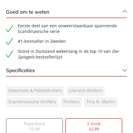
Goed om te weten
Eerste deel van een onweerstaanbaar spannende
Scandinavische serie
#1-bestseller in Zweden
Stond in Duitsland wekenlang in de top 10 van
Der
Spiegels
bestsellerlijst
Specificaties
ISBN:
9789044937534
Detectives & Politiethrillers
Literaire thrillers
NUR:
305
Type:
Scandinavische thrillers
E-book
Thrillers
Tina N. Martin
Auteur(s):
Tina N. Martin
Vertaler:
Nannie de Graaff
Paperback
E-book
Prijs:
12
,
99
22
,
99
12
,
99