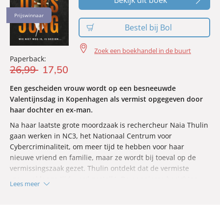
Prijswinnaar
Bestel bij Bol
Zoek een boekhandel in de buurt
Paperback:
26
,
99
17
,
50
Een gescheiden vrouw wordt op een besneeuwde
Valentijnsdag in Kopenhagen als vermist opgegeven door
haar dochter en ex-man.
Na haar laatste grote moordzaak is rechercheur Naia Thulin
gaan werken in NC3, het Nationaal Centrum voor
Cybercriminaliteit, om meer tijd te hebben voor haar
nieuwe vriend en familie, maar ze wordt bij toeval op de
vermissingszaak gezet. Thulin ontdekt dat de vermiste
vrouw al lange tijd werd gestalkt. De anonieme berichten
Lees meer
die ze kreeg waren telkens hetzelfde: een foto van de vrouw,
met het bijschrift:
Gevonden!