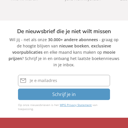
c
c
c
k
k
k
De nieuwsbrief die je niet wilt missen
Wil jij - net als onze
30.000+ andere abonnees
- graag op
de hoogte blijven van
nieuwe boeken
,
exclusieve
voorpublicaties
en elke maand kans maken op
mooie
prijzen
? Schrijf je in en ontvang het laatste boekennieuws
in je inbox.
E-
mailadres
Schrijf je in
Op onze nieuwsbrieven is het
WPG Privacy Statement
van
toepassing.