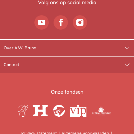
Volg ons op social media
Over A.W. Bruna
Wat wij doen
Contact
Wie is Wie?
Contactinformatie
A.W. Bruna Fictie
Route-informatie
Onze fondsen
Lev. boeken
Voor de pers
Heartbeat
Voor de boekhandels
De Crime Compagnie
Special sales
Privacy statement
|
Algemene voorwaarden
|