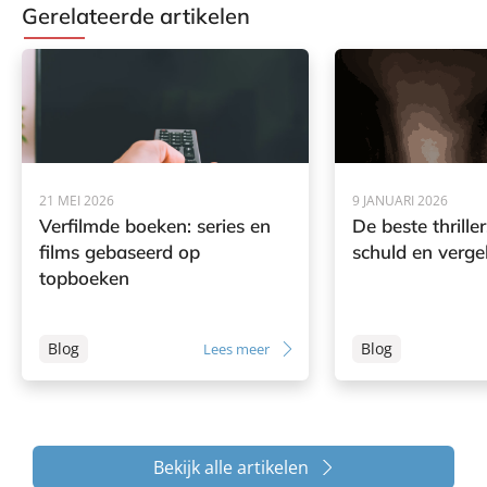
Gerelateerde artikelen
21 MEI 2026
9 JANUARI 2026
Verfilmde boeken: series en
De beste thrille
films gebaseerd op
schuld en verge
topboeken
Blog
Blog
Lees meer
Bekijk alle artikelen