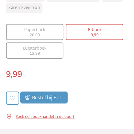
Type:
Søren Sveistrup
E-book
Auteur(s):
Søren Sveistrup
Vertaler:
Corry van Bree
Paperback
E-book
Prijs:
9
,
99
20
,
00
9
,
99
Aantal pagina's:
544
Luisterboek
Uitgever:
AW Bruna
13
,
99
Verschijningsdatum:
01-10-2018
9
,
99
E-
book:
Bestel bij Bol
Zoek een boekhandel in de buurt