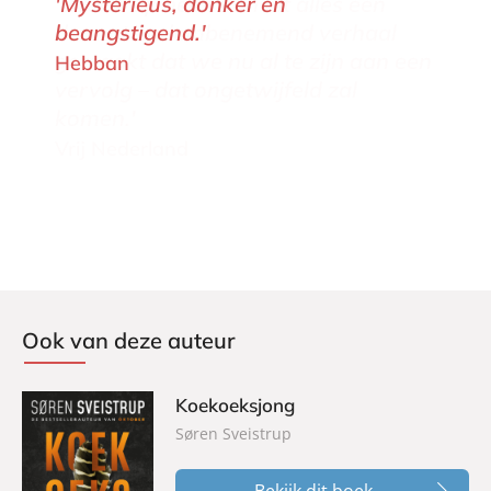
'Mysterieus, donker en
beangstigend.'
Hebban
Ook van deze auteur
Koekoeksjong
Søren Sveistrup
Bekijk dit boek