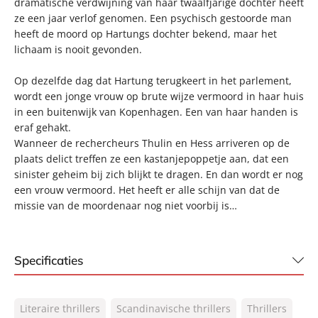
dramatische verdwijning van haar twaalfjarige dochter heeft
ze een jaar verlof genomen. Een psychisch gestoorde man
heeft de moord op Hartungs dochter bekend, maar het
lichaam is nooit gevonden.
Op dezelfde dag dat Hartung terugkeert in het parlement,
wordt een jonge vrouw op brute wijze vermoord in haar huis
in een buitenwijk van Kopenhagen. Een van haar handen is
eraf gehakt.
Wanneer de rechercheurs Thulin en Hess arriveren op de
plaats delict treffen ze een kastanjepoppetje aan, dat een
sinister geheim bij zich blijkt te dragen. En dan wordt er nog
een vrouw vermoord. Het heeft er alle schijn van dat de
missie van de moordenaar nog niet voorbij is…
Specificaties
ISBN:
9789044977431
Literaire thrillers
Scandinavische thrillers
Thrillers
NUR:
305