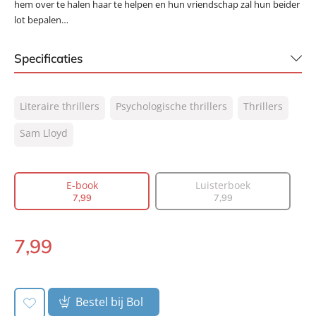
hem over te halen haar te helpen en hun vriendschap zal hun beider
lot bepalen…
Specificaties
ISBN:
9789044978933
Literaire thrillers
Psychologische thrillers
Thrillers
NUR:
305
Type:
Sam Lloyd
E-book
Auteur(s):
Sam Lloyd
Vertaler:
Edzard Krol
E-book
Luisterboek
Prijs:
7
,
99
7
,
99
7
,
99
Aantal pagina's:
432
Uitgever:
AW Bruna
7
,
99
E-
Verschijningsdatum:
17-03-2020
book:
Bestel bij Bol