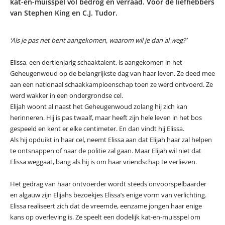
kat-en-muisspel vol bedrog en verraad. Voor de liefhebbers
van Stephen King en C.J. Tudor.
‘Als je pas net bent aangekomen, waarom wil je dan al weg?’
Elissa, een dertienjarig schaaktalent, is aangekomen in het
Geheugenwoud op de belangrijkste dag van haar leven. Ze deed mee
aan een nationaal schaakkampioenschap toen ze werd ontvoerd. Ze
werd wakker in een ondergrondse cel.
Elijah woont al naast het Geheugenwoud zolang hij zich kan
herinneren. Hij is pas twaalf, maar heeft zijn hele leven in het bos
gespeeld en kent er elke centimeter. En dan vindt hij Elissa.
Als hij opduikt in haar cel, neemt Elissa aan dat Elijah haar zal helpen
te ontsnappen of naar de politie zal gaan. Maar Elijah wil niet dat
Elissa weggaat, bang als hij is om haar vriendschap te verliezen.
Het gedrag van haar ontvoerder wordt steeds onvoorspelbaarder
en algauw zijn Elijahs bezoekjes Elissa’s enige vorm van verlichting.
Elissa realiseert zich dat de vreemde, eenzame jongen haar enige
kans op overleving is. Ze speelt een dodelijk kat-en-muisspel om