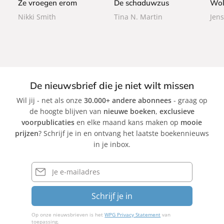
Ze vroegen erom
De schaduwzus
Wol
a
a
Nikki Smith
Tina N. Martin
Jens
c
c
k
k
De nieuwsbrief die je niet wilt missen
Wil jij - net als onze
30.000+ andere abonnees
- graag op
de hoogte blijven van
nieuwe boeken
,
exclusieve
voorpublicaties
en elke maand kans maken op
mooie
prijzen
? Schrijf je in en ontvang het laatste boekennieuws
in je inbox.
E-
mailadres
Schrijf je in
Op onze nieuwsbrieven is het
WPG Privacy Statement
van
toepassing.