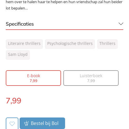
hem over te halen haar te helpen en hun vriendschap zal hun beider
lot bepalen…
Specificaties
ISBN:
9789044978933
Literaire thrillers
Psychologische thrillers
Thrillers
NUR:
305
Type:
Sam Lloyd
E-book
Auteur(s):
Sam Lloyd
Vertaler:
Edzard Krol
E-book
Luisterboek
Prijs:
7
,
99
7
,
99
7
,
99
Aantal pagina's:
432
Uitgever:
AW Bruna
7
,
99
E-
Verschijningsdatum:
17-03-2020
book:
Bestel bij Bol