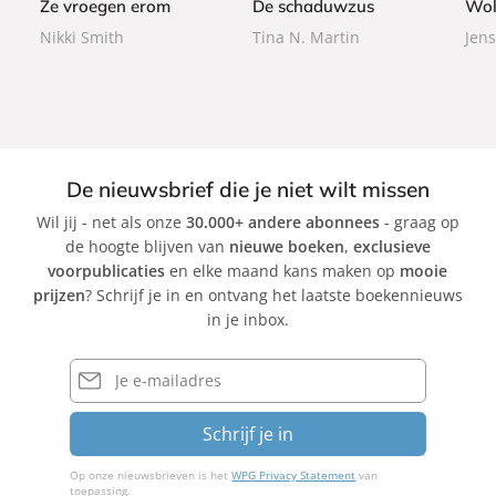
Ze vroegen erom
De schaduwzus
Wol
a
a
Nikki Smith
Tina N. Martin
Jens
c
c
k
k
De nieuwsbrief die je niet wilt missen
Wil jij - net als onze
30.000+ andere abonnees
- graag op
de hoogte blijven van
nieuwe boeken
,
exclusieve
voorpublicaties
en elke maand kans maken op
mooie
prijzen
? Schrijf je in en ontvang het laatste boekennieuws
in je inbox.
E-
mailadres
Schrijf je in
Op onze nieuwsbrieven is het
WPG Privacy Statement
van
toepassing.