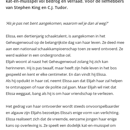
kat-en-muisspel vol bedrog en verraad. Voor de liefhebbers
van Stephen King en C.J. Tudor.
‘Als je pas net bent aangekomen, waarom wil je dan al weg?’
Elissa, een dertienjarig schaaktalent, is aangekomen in het
Geheugenwoud op de belangrijkste dag van haar leven. Ze deed mee
aan een nationaal schaakkampioenschap toen ze werd ontvoerd. Ze
werd wakker in een ondergrondse cel.
Elijah woont al naast het Geheugenwoud zolang hij zich kan
herinneren. Hij is pas twaalf, maar heeft zijn hele leven in het bos
gespeeld en kent er elke centimeter. En dan vindt hij Elissa.
Als hij opduikt in haar cel, neemt Elissa aan dat Elijah haar zal helpen
te ontsnappen of naar de politie zal gaan. Maar Elijah wil niet dat
Elissa weggaat, bang als hij is om haar vriendschap te verliezen.
Het gedrag van haar ontvoerder wordt steeds onvoorspelbaarder
en algauw zijn Elijahs bezoekjes Elissa’s enige vorm van verlichting.
Elissa realiseert zich dat de vreemde, eenzame jongen haar enige
kans op overleving is. Ze speelt een dodelijk kat-en-muisspel om