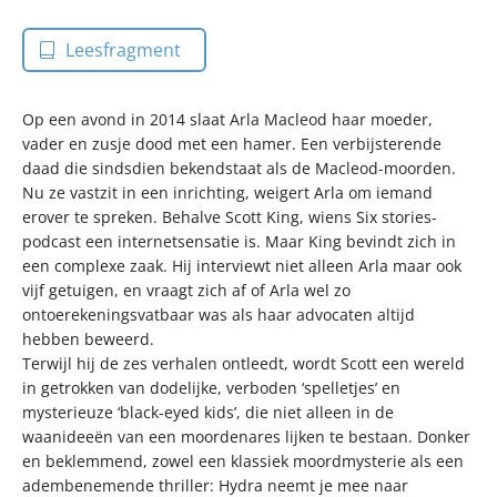
Leesfragment
Op een avond in 2014 slaat Arla Macleod haar moeder,
vader en zusje dood met een hamer. Een verbijsterende
daad die sindsdien bekendstaat als de Macleod-moorden.
Nu ze vastzit in een inrichting, weigert Arla om iemand
erover te spreken. Behalve Scott King, wiens Six stories-
podcast een internetsensatie is. Maar King bevindt zich in
een complexe zaak. Hij interviewt niet alleen Arla maar ook
vijf getuigen, en vraagt zich af of Arla wel zo
ontoerekeningsvatbaar was als haar advocaten altijd
hebben beweerd.
Terwijl hij de zes verhalen ontleedt, wordt Scott een wereld
in getrokken van dodelijke, verboden ‘spelletjes’ en
mysterieuze ‘black-eyed kids’, die niet alleen in de
waanideeën van een moordenares lijken te bestaan. Donker
en beklemmend, zowel een klassiek moordmysterie als een
adembenemende thriller: Hydra neemt je mee naar