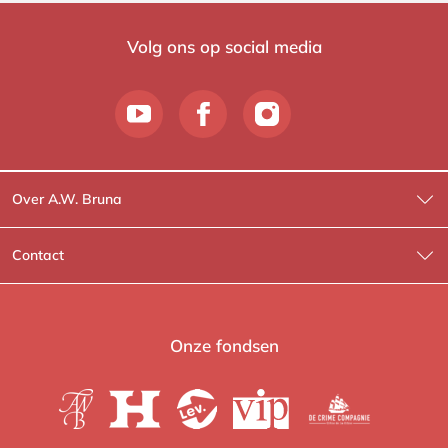
Volg ons op social media
Over A.W. Bruna
Wat wij doen
Contact
Wie is Wie?
Contactinformatie
A.W. Bruna Fictie
Route-informatie
Onze fondsen
Lev. boeken
Voor de pers
Heartbeat
Voor de boekhandels