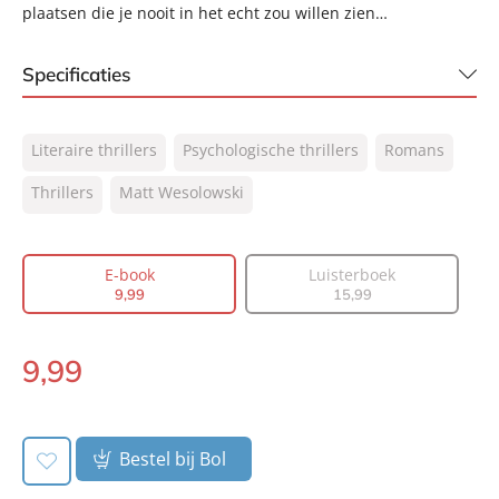
plaatsen die je nooit in het echt zou willen zien…
Specificaties
ISBN:
9789044934434
Literaire thrillers
Psychologische thrillers
Romans
NUR:
305
Type:
Thrillers
Matt Wesolowski
E-book
Auteur(s):
Matt Wesolowski
Vertaler:
Ineke de Groot
E-book
Luisterboek
Prijs:
9
,
99
9
,
99
15
,
99
Aantal pagina's:
384
Uitgever:
AW Bruna
9
,
99
E-
Verschijningsdatum:
19-10-2022
book:
Bestel bij Bol