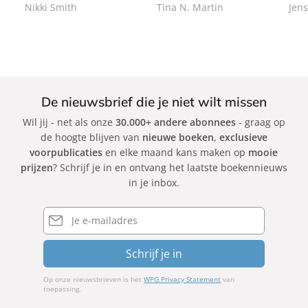
Nikki Smith
Tina N. Martin
Jens
c
c
k
k
De nieuwsbrief die je niet wilt missen
Wil jij - net als onze
30.000+ andere abonnees
- graag op
de hoogte blijven van
nieuwe boeken
,
exclusieve
voorpublicaties
en elke maand kans maken op
mooie
prijzen
? Schrijf je in en ontvang het laatste boekennieuws
in je inbox.
E-
mailadres
Schrijf je in
Op onze nieuwsbrieven is het
WPG Privacy Statement
van
toepassing.