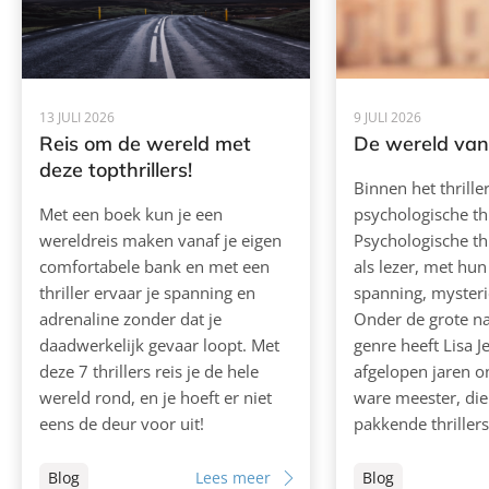
13 JULI 2026
9 JULI 2026
Reis om de wereld met
De wereld van 
deze topthrillers!
Binnen het thrille
Met een boek kun je een
psychologische thr
wereldreis maken vanaf je eigen
Psychologische thr
comfortabele bank en met een
als lezer, met hu
thriller ervaar je spanning en
spanning, mysterie
adrenaline zonder dat je
Onder de grote n
daadwerkelijk gevaar loopt. Met
genre heeft Lisa J
deze 7 thrillers reis je de hele
afgelopen jaren o
wereld rond, en je hoeft er niet
ware meester, di
eens de deur voor uit!
pakkende thrillers 
Blog
Lees meer
Blog