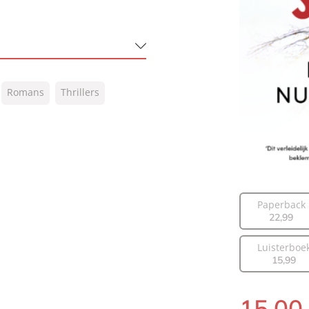
Romans
Thrillers
Paperback
22
,
99
Luisterboe
15
,
99
15
,
00
Paperback: