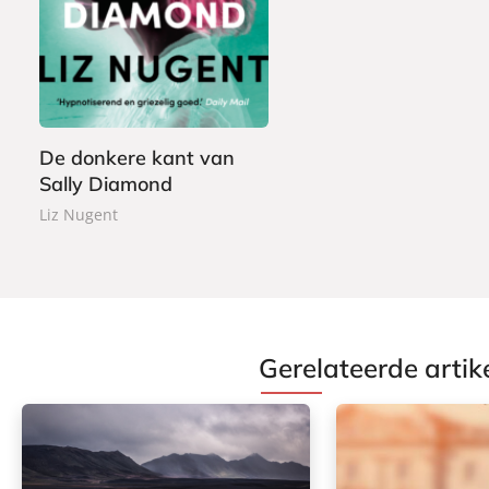
2
a
2
p
,
e
9
r
9
b
De donkere kant van
a
Sally Diamond
c
k
Liz Nugent
Gerelateerde artik