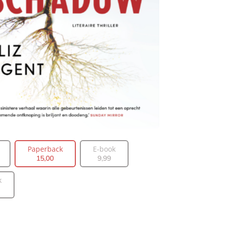
Paperback
E-book
15
,
00
9
,
99
k