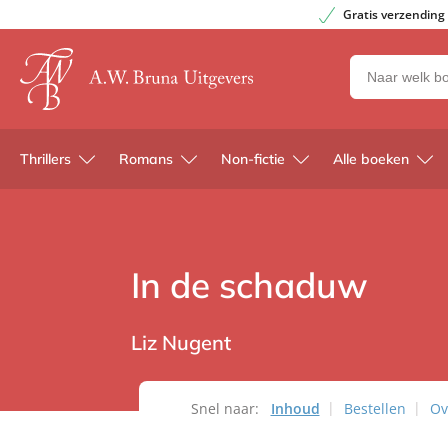
Gratis verzending
Zoeken
naar
boeken,
auteurs
Thrillers
Romans
Non-fictie
Alle boeken
en
uitgevers
In de schaduw
Liz Nugent
Snel naar:
Inhoud
Bestellen
Ov