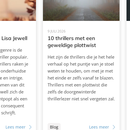
9 JULI 2026
Lisa Jewell
10 thrillers met een
geweldige plottwist
rgenre is de
iller populair.
Het zijn de thrillers die je het hele
illers raken je
verhaal op het puntje van je stoel
n onderhuidse
weten te houden, om met je met
 en intrige.
het einde er zelfs vanaf te blazen.
amen van dit
Thrillers met een plottwist die
ewell zich de
zelfs de doorgewinterde
ntpopt als een
thrillerlezer niet snel vergeten zal.
e consequent
schrijft.
Lees meer
Blog
Lees meer