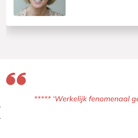
‘Sprakeloos ben ik na het dich
schrijfstijl en afwisseling va
naar antwoorden. In afwachti
Iselle Leest