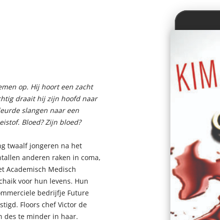
men op. Hij hoort een zacht
tig draait hij zijn hoofd naar
leurde slangen naar een
eistof. Bloed? Zijn bloed?
ng twaalf jongeren na het
ntallen anderen raken in coma,
het Academisch Medisch
haik voor hun levens. Hun
ommerciele bedrijfje Future
tigd. Floors chef Victor de
n des te minder in haar.