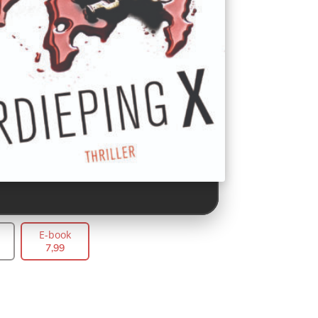
E-book
7
,
99