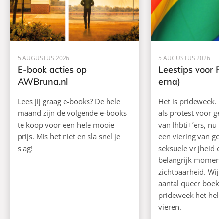
5 AUGUSTUS 2026
5 AUGUSTUS 2026
E-book acties op
Leestips voor 
AWBruna.nl
erna)
Lees jij graag e-books? De hele
Het is prideweek.
maand zijn de volgende e-books
als protest voor g
te koop voor een hele mooie
van lhbti+’ers, n
prijs. Mis het niet en sla snel je
een viering van g
slag!
seksuele vrijheid 
belangrijk momen
zichtbaarheid. Wij
aantal queer boe
prideweek het hel
vieren.