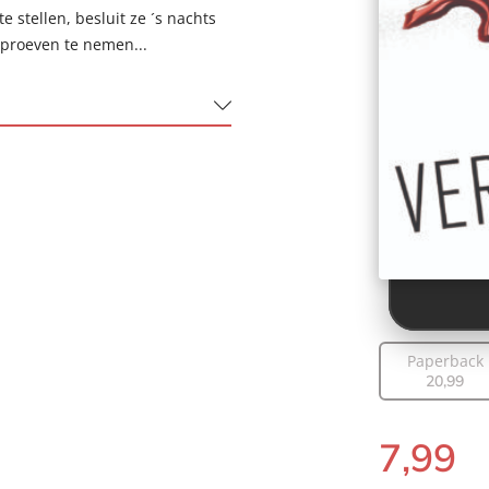
 stellen, besluit ze ´s nachts
 proeven te nemen...
Paperback
20
,
99
7
,
99
E-
book: