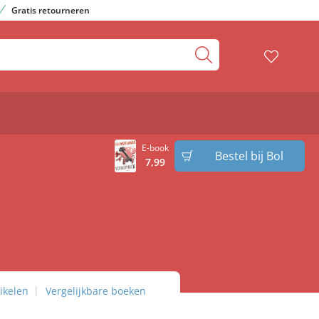
Gratis retourneren
E-book
Bestel bij Bol
7
,
99
ikelen
Vergelijkbare boeken