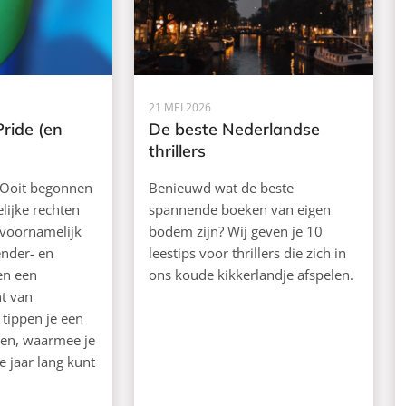
21 MEI 2026
Pride (en
De beste Nederlandse
thrillers
 Ooit begonnen
Benieuwd wat de beste
elijke rechten
spannende boeken van eigen
u voornamelijk
bodem zijn? Wij geven je 10
ender- en
leestips voor thrillers die zich in
en een
ons koude kikkerlandje afspelen.
t van
 tippen je een
ken, waarmee je
e jaar lang kunt