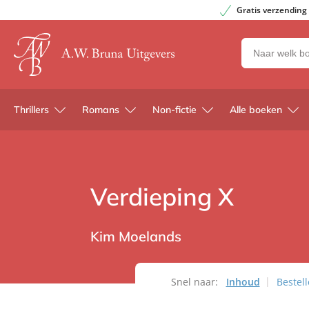
Gratis verzending
Zoeken
naar
boeken,
auteurs
Thrillers
Romans
Non-fictie
Alle boeken
en
uitgevers
Verdieping X
Kim Moelands
Snel naar:
Inhoud
Bestel