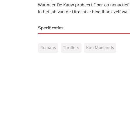
Wanneer De Kauw probeert Floor op nonactief te
in het lab van de Utrechtse bloedbank zelf wat
Specificaties
ISBN:
9789044969245
Romans
Thrillers
Kim Moelands
NUR:
332
Type:
E-book
Auteur(s):
Kim Moelands
Prijs:
7
,
99
Aantal pagina's:
320
Uitgever:
A.W. Bruna Uitgevers
Verschijningsdatum:
08-11-2012