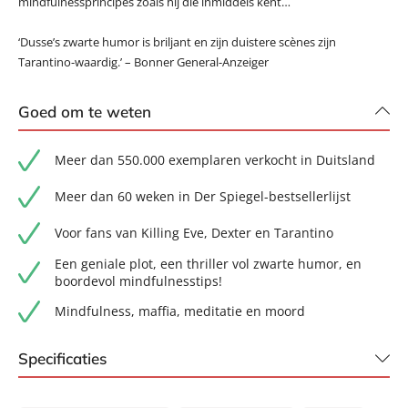
mindfulnessprincipes zoals hij die inmiddels kent…
‘Dusse’s zwarte humor is briljant en zijn duistere scènes zijn
Tarantino-waardig.’ – Bonner General-Anzeiger
Goed om te weten
Meer dan 550.000 exemplaren verkocht in Duitsland
Meer dan 60 weken in Der Spiegel-bestsellerlijst
Voor fans van Killing Eve, Dexter en Tarantino
Een geniale plot, een thriller vol zwarte humor, en
boordevol mindfulnesstips!
Mindfulness, maffia, meditatie en moord
Specificaties
ISBN:
9789400513631