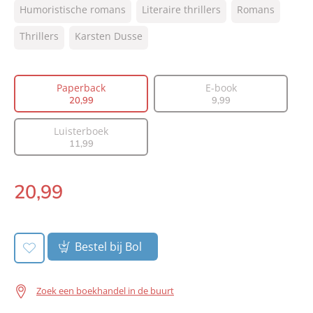
Humoristische romans
Literaire thrillers
Romans
NUR:
305
Type:
Thrillers
Karsten Dusse
Paperback
Auteur(s):
Karsten Dusse
Vertaler:
Olga Groenewoud
Paperback
E-book
Prijs:
20
,
99
20
,
99
9
,
99
Aantal pagina's:
320
Luisterboek
Uitgever:
AW Bruna
11
,
99
Verschijningsdatum:
26-05-2021
20
,
99
Paperback:
Bestel bij Bol
Zoek een boekhandel in de buurt