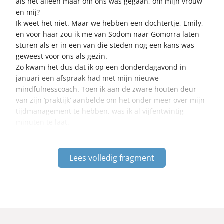
als het alleen maar om ons was gegaan, om mijn vrouw
en mij?
Ik weet het niet. Maar we hebben een dochtertje, Emily,
en voor haar zou ik me van Sodom naar Gomorra laten
sturen als er in een van die steden nog een kans was
geweest voor ons als gezin.
Zo kwam het dus dat ik op een donderdagavond in
januari een afspraak had met mijn nieuwe
mindfulnesscoach. Toen ik aan de zware houten deur
van zijn ‘praktijk’ aanbelde om het onder meer over mijn
tijdmanagement te hebben, was ik al vijfentwintig
minuten te laat.
Lees volledig fragment