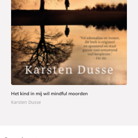
P
2
a
0
p
,
e
9
r
9
b
a
c
k
Het kind in mij wil mindful moorden
Karsten Dusse