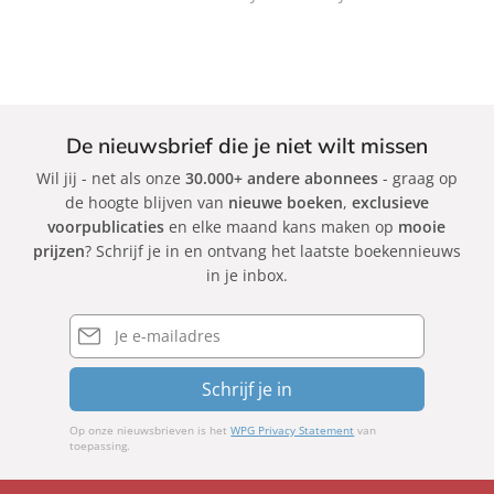
k
k
k
De nieuwsbrief die je niet wilt missen
Wil jij - net als onze
30.000+ andere abonnees
- graag op
de hoogte blijven van
nieuwe boeken
,
exclusieve
voorpublicaties
en elke maand kans maken op
mooie
prijzen
? Schrijf je in en ontvang het laatste boekennieuws
in je inbox.
E-
mailadres
Schrijf je in
Op onze nieuwsbrieven is het
WPG Privacy Statement
van
toepassing.