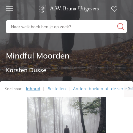
Gratis
verzending
Zoeken
Voor
naar
23:00
boeken,
besteld,
volgende
auteurs
werkdag
en
Mindful Moorden
Thrillers
in huis
uitgevers
Veilig
betalen
Karsten Dusse
Gratis
retourneren
Inhoud
Bestellen
Andere boeken uit de serie '
Snel naar: