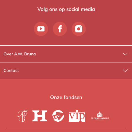
Volg ons op social media
Over A.W. Bruna
Wat wij doen
Contact
Wie is Wie?
Contactinformatie
A.W. Bruna Fictie
Route-informatie
Onze fondsen
Lev. boeken
Voor de pers
Heartbeat
Voor de boekhandels
De Crime Compagnie