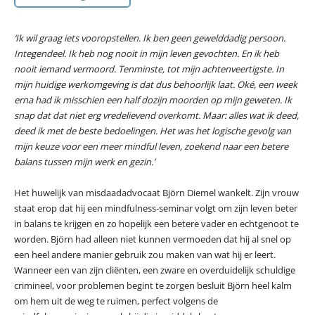
‘Ik wil graag iets vooropstellen. Ik ben geen gewelddadig persoon.
Integendeel. Ik heb nog nooit in mijn leven gevochten. En ik heb
nooit iemand vermoord. Tenminste, tot mijn achtenveertigste. In
mijn huidige werkomgeving is dat dus behoorlijk laat. Oké, een week
erna had ik misschien een half dozijn moorden op mijn geweten. Ik
snap dat dat niet erg vredelievend overkomt. Maar: alles wat ik deed,
deed ik met de beste bedoelingen. Het was het logische gevolg van
mijn keuze voor een meer mindful leven, zoekend naar een betere
balans tussen mijn werk en gezin.’
Het huwelijk van misdaadadvocaat Björn Diemel wankelt. Zijn vrouw
staat erop dat hij een mindfulness-seminar volgt om zijn leven beter
in balans te krijgen en zo hopelijk een betere vader en echtgenoot te
worden. Björn had alleen niet kunnen vermoeden dat hij al snel op
een heel andere manier gebruik zou maken van wat hij er leert.
Wanneer een van zijn cliënten, een zware en overduidelijk schuldige
crimineel, voor problemen begint te zorgen besluit Björn heel kalm
om hem uit de weg te ruimen, perfect volgens de