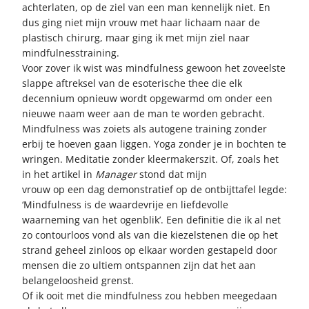
achterlaten, op de ziel van een man kennelijk niet. En
dus ging niet mijn vrouw met haar lichaam naar de
plastisch chirurg, maar ging ik met mijn ziel naar
mindfulnesstraining.
Voor zover ik wist was mindfulness gewoon het zoveelste
slappe aftreksel van de esoterische thee die elk
decennium opnieuw wordt opgewarmd om onder een
nieuwe naam weer aan de man te worden gebracht.
Mindfulness was zoiets als autogene training zonder
erbij te hoeven gaan liggen. Yoga zonder je in bochten te
wringen. Meditatie zonder kleermakerszit. Of, zoals het
in het artikel in
Manager
stond dat mijn
vrouw op een dag demonstratief op de ontbijttafel legde:
‘Mindfulness is de waardevrije en liefdevolle
waarneming van het ogenblik’. Een definitie die ik al net
zo contourloos vond als van die kiezelstenen die op het
strand geheel zinloos op elkaar worden gestapeld door
mensen die zo ultiem ontspannen zijn dat het aan
belangeloosheid grenst.
Of ik ooit met die mindfulness zou hebben meegedaan