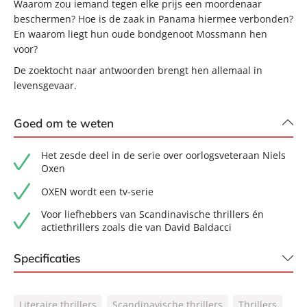
Waarom zou iemand tegen elke prijs een moordenaar
beschermen? Hoe is de zaak in Panama hiermee verbonden?
En waarom liegt hun oude bondgenoot Mossmann hen
voor?
De zoektocht naar antwoorden brengt hen allemaal in
levensgevaar.
Goed om te weten
Het zesde deel in de serie over oorlogsveteraan Niels
Oxen
OXEN wordt een tv-serie
Voor liefhebbers van Scandinavische thrillers én
actiethrillers zoals die van David Baldacci
Specificaties
ISBN:
9789400514867
Literaire thrillers
Scandinavische thrillers
Thrillers