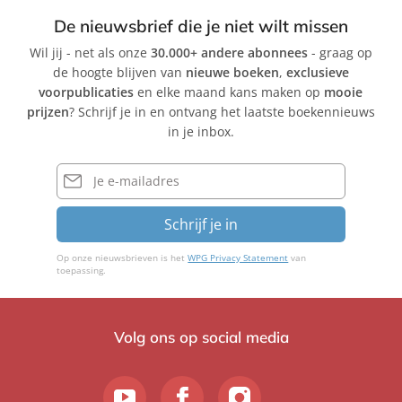
De nieuwsbrief die je niet wilt missen
Wil jij - net als onze
30.000+ andere abonnees
- graag op
de hoogte blijven van
nieuwe boeken
,
exclusieve
voorpublicaties
en elke maand kans maken op
mooie
prijzen
? Schrijf je in en ontvang het laatste boekennieuws
in je inbox.
E-
mailadres
Schrijf je in
Op onze nieuwsbrieven is het
WPG Privacy Statement
van
toepassing.
Volg ons op social media