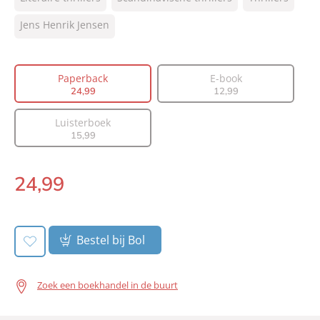
NUR:
305
Type:
Jens Henrik Jensen
Paperback
Auteur(s):
Jens Henrik Jensen
Vertaler:
Corry van Bree
Paperback
E-book
Prijs:
24
,
99
24
,
99
12
,
99
Aantal pagina's:
496
Luisterboek
Uitgever:
A.W. Bruna Uitgevers
15
,
99
Verschijningsdatum:
09-04-2024
24
,
99
Paperback:
Bestel bij Bol
Zoek een boekhandel in de buurt