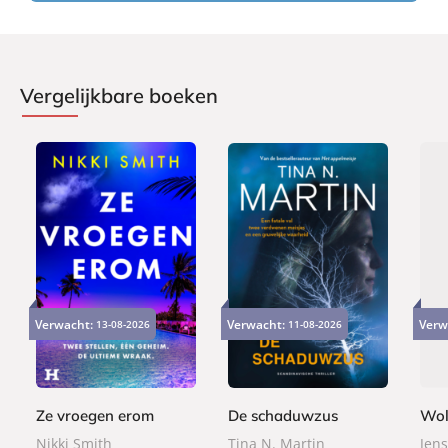
Vergelijkbare boeken
E
P
P
9
2
2
-
a
a
Verwacht:
Verwacht:
Verw
13-08-2026
11-08-2026
,
4
2
b
p
p
9
,
,
o
e
e
9
9
9
o
r
r
9
9
k
b
b
Ze vroegen erom
De schaduwzus
Wol
a
a
Nikki Smith
Tina N. Martin
Jens