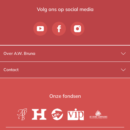
Volg ons op social media
Over A.W. Bruna
Wat wij doen
Contact
Wie is Wie?
Contactinformatie
A.W. Bruna Fictie
Route-informatie
Onze fondsen
Lev. boeken
Voor de pers
Heartbeat
Voor de boekhandels