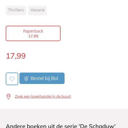
ISBN:
9789044930696
Thrillers
Havank
NUR:
331
Type:
Paperback
Auteur(s):
Havank
Paperback
17
,
99
Prijs:
17
,
99
Aantal pagina's:
320
17
,
99
Uitgever:
A.W. Bruna Uitgevers
Paperback:
Verschijningsdatum:
24-11-2008
Bestel bij Bol
Zoek een boekhandel in de buurt
Andere boeken uit de serie 'De Schaduw'