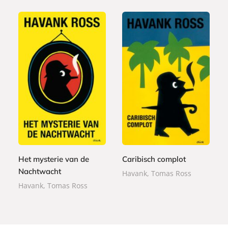
E
E
7
-
7
-
,
b
,
b
9
o
9
o
9
o
9
o
k
k
Het mysterie van de
Caribisch complot
Nachtwacht
Havank, Tomas Ross
Havank, Tomas Ross