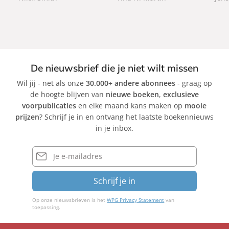
c
c
k
k
De nieuwsbrief die je niet wilt missen
Wil jij - net als onze
30.000+ andere abonnees
- graag op
de hoogte blijven van
nieuwe boeken
,
exclusieve
voorpublicaties
en elke maand kans maken op
mooie
prijzen
? Schrijf je in en ontvang het laatste boekennieuws
in je inbox.
E-
mailadres
Schrijf je in
Op onze nieuwsbrieven is het
WPG Privacy Statement
van
toepassing.