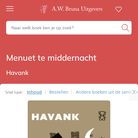
Gratis
verzending
Zoeken
Voor
naar
23:00
boeken,
besteld,
volgende
auteurs
werkdag
en
Menuet te middernacht
Thrillers
in huis
uitgevers
Veilig
betalen
Havank
Gratis
retourneren
Inhoud
Bestellen
Andere boeken uit de serie '
Snel naar: