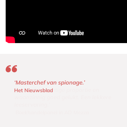
‘Masterchef van spionage.’
Het Nieuwsblad 