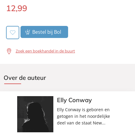
12
,
99
Uitgever:
A.W. Bruna Uitgevers
E-
book:
Verschijningsdatum:
04-01-2024
Bestel bij Bol
Zoek een boekhandel in de buurt
Over de auteur
Elly Conway
Elly Conway is geboren en
getogen in het noordelijke
deel van de staat New...