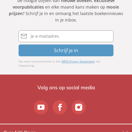
de hoogte blijven van
nieuwe boeken
,
exclusieve
voorpublicaties
en elke maand kans maken op
mooie
prijzen
? Schrijf je in en ontvang het laatste boekennieuws
in je inbox.
E-
mailadres
Schrijf je in
Op onze nieuwsbrieven is het
WPG Privacy Statement
van
toepassing.
Volg ons op social media