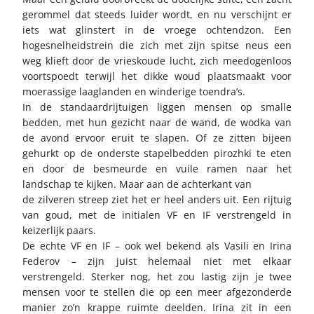
gerommel dat steeds luider wordt, en nu verschijnt er
iets wat glinstert in de vroege ochtendzon. Een
hogesnelheidstrein die zich met zijn spitse neus een
weg klieft door de vrieskoude lucht, zich meedogenloos
voortspoedt terwijl het dikke woud plaatsmaakt voor
moerassige laaglanden en winderige toendra’s.
In de standaardrijtuigen liggen mensen op smalle
bedden, met hun gezicht naar de wand, de wodka van
de avond ervoor eruit te slapen. Of ze zitten bijeen
gehurkt op de onderste stapelbedden pirozhki te eten
en door de besmeurde en vuile ramen naar het
landschap te kijken. Maar aan de achterkant van
de zilveren streep ziet het er heel anders uit. Een rijtuig
van goud, met de initialen VF en IF verstrengeld in
keizerlijk paars.
De echte VF en IF – ook wel bekend als Vasili en Irina
Federov – zijn juist helemaal niet met elkaar
verstrengeld. Sterker nog, het zou lastig zijn je twee
mensen voor te stellen die op een meer afgezonderde
manier zo’n krappe ruimte deelden. Irina zit in een