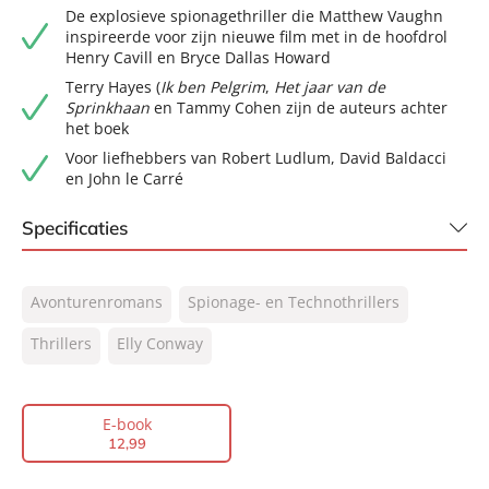
De explosieve spionagethriller die Matthew Vaughn
inspireerde voor zijn nieuwe film met in de hoofdrol
Henry Cavill en Bryce Dallas Howard
Terry Hayes (
Ik ben Pelgrim
,
Het jaar van de
Sprinkhaan
en Tammy Cohen zijn de auteurs achter
het boek
Voor liefhebbers van Robert Ludlum, David Baldacci
en John le Carré
Specificaties
ISBN:
9789044934113
Avonturenromans
Spionage- en Technothrillers
NUR:
332
Type:
Thrillers
Elly Conway
E-book
Auteur(s):
Elly Conway
Vertaler:
Joost van der Meer, William
E-book
Oostendorp
12
,
99
Prijs:
12
,
99
Aantal pagina's:
448