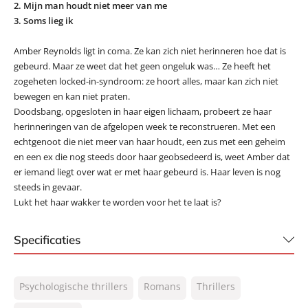
2. Mijn man houdt niet meer van me
3. Soms lieg ik
Amber Reynolds ligt in coma. Ze kan zich niet herinneren hoe dat is
gebeurd. Maar ze weet dat het geen ongeluk was… Ze heeft het
zogeheten locked-in-syndroom: ze hoort alles, maar kan zich niet
bewegen en kan niet praten.
Doodsbang, opgesloten in haar eigen lichaam, probeert ze haar
herinneringen van de afgelopen week te reconstrueren. Met een
echtgenoot die niet meer van haar houdt, een zus met een geheim
en een ex die nog steeds door haar geobsedeerd is, weet Amber dat
er iemand liegt over wat er met haar gebeurd is. Haar leven is nog
steeds in gevaar.
Lukt het haar wakker te worden voor het te laat is?
Specificaties
ISBN:
9789400509757
Psychologische thrillers
Romans
Thrillers
NUR:
332