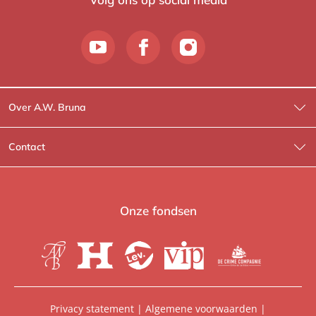
Over A.W. Bruna
Wat wij doen
Contact
Wie is Wie?
Contactinformatie
A.W. Bruna Fictie
Route-informatie
Onze fondsen
Lev. boeken
Voor de pers
Heartbeat
Voor de boekhandels
De Crime Compagnie
Special sales
Privacy statement
|
Algemene voorwaarden
|