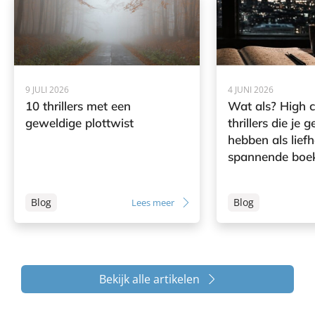
9 JULI 2026
4 JUNI 2026
10 thrillers met een
Wat als? High 
geweldige plottwist
thrillers die je
hebben als lief
spannende boe
Blog
Blog
Lees meer
Bekijk alle artikelen