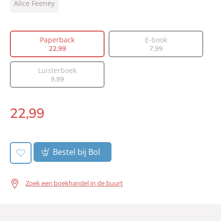
Type:
Alice Feeney
Paperback
Auteur(s):
Alice Feeney
Vertaler:
Mary Bresser
Paperback
E-book
Prijs:
22
,
99
22
,
99
7
,
99
Aantal pagina's:
336
Luisterboek
Uitgever:
Bruna Uitgevers B.V., A.W.
9
,
99
Verschijningsdatum:
05-06-2018
22
,
99
Paperback:
Bestel bij Bol
Zoek een boekhandel in de buurt