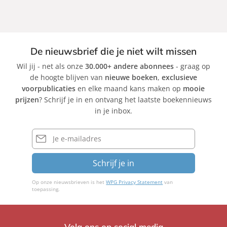
De nieuwsbrief die je niet wilt missen
Wil jij - net als onze
30.000+ andere abonnees
- graag op
de hoogte blijven van
nieuwe boeken
,
exclusieve
voorpublicaties
en elke maand kans maken op
mooie
prijzen
? Schrijf je in en ontvang het laatste boekennieuws
in je inbox.
E-
mailadres
Schrijf je in
Op onze nieuwsbrieven is het
WPG Privacy Statement
van
toepassing.
Volg ons op social media