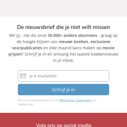
De nieuwsbrief die je niet wilt missen
Wil jij - net als onze
30.000+ andere abonnees
- graag op
de hoogte blijven van
nieuwe boeken
,
exclusieve
voorpublicaties
en elke maand kans maken op
mooie
prijzen
? Schrijf je in en ontvang het laatste boekennieuws
in je inbox.
E-
mailadres
Schrijf je in
Op onze nieuwsbrieven is het
WPG Privacy Statement
van
toepassing.
Volg ons op social media