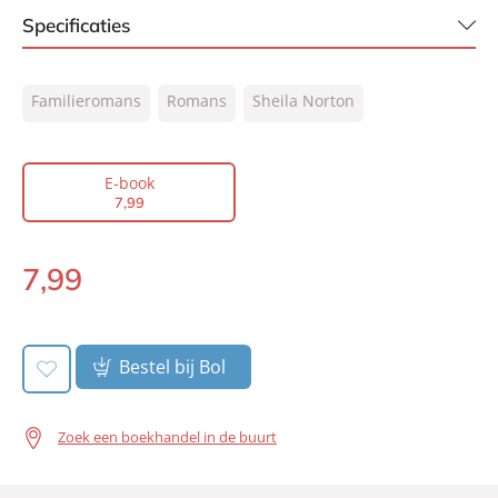
Specificaties
ISBN:
9789044979541
Familieromans
Romans
Sheila Norton
NUR:
302
Type:
E-book
Auteur(s):
Sheila Norton
E-book
7
,
99
Vertaler:
Anna Livestro
Prijs:
7
,
99
7
,
99
Aantal pagina's:
288
E-
Uitgever:
book:
AW Bruna
Verschijningsdatum:
14-07-2020
Bestel bij Bol
Zoek een boekhandel in de buurt