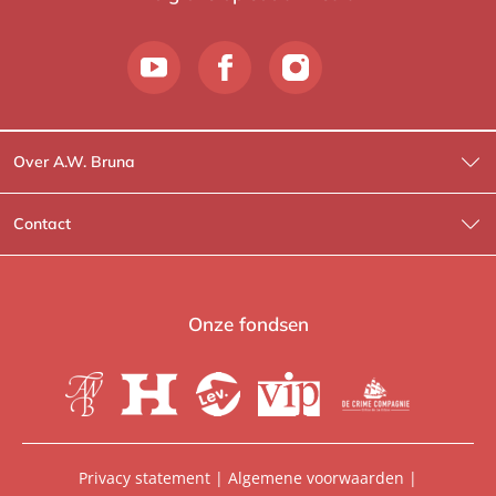
Over A.W. Bruna
Wat wij doen
Contact
Wie is Wie?
Contactinformatie
A.W. Bruna Fictie
Route-informatie
Onze fondsen
Lev. boeken
Voor de pers
Heartbeat
Voor de boekhandels
De Crime Compagnie
Special sales
Privacy statement
|
Algemene voorwaarden
|